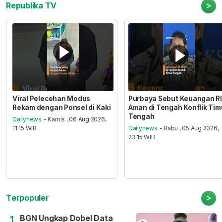
>
Republika TV
Viral Pelecehan Modus
Purbaya Sebut Keuangan RI
Rekam dengan Ponsel di Kaki
Aman di Tengah Konflik Tim
Tengah
Dailynews
- Kamis , 06 Aug 2026,
11:15 WIB
Dailynews
- Rabu , 05 Aug 2026,
23:15 WIB
>
Terpopuler
BGN Ungkap Dobel Data
1