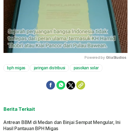
Powered by 
GliaStudios
bph migas
jaringan distribusi
pasokan solar
Mute
Berita Terkait
Antrean BBM di Medan dan Binjai Sempat Mengular, Ini
Hasil Pantauan BPH Migas