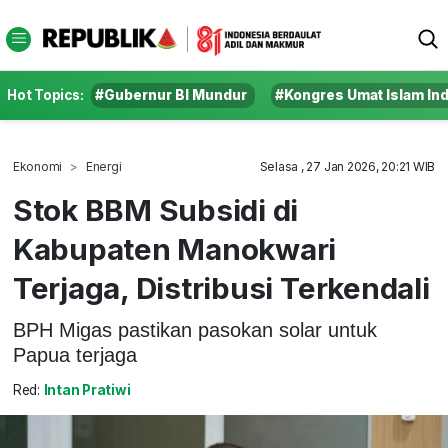
Hot Topics:
#Gubernur BI Mundur
#Kongres Umat Islam In
Ekonomi
Energi
Selasa , 27 Jan 2026, 20:21 WIB
Stok BBM Subsidi di
Kabupaten Manokwari
Terjaga, Distribusi Terkendali
BPH Migas pastikan pasokan solar untuk
Papua terjaga
Red:
Intan Pratiwi