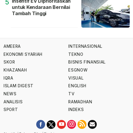
Insentif EV Diprioritaskan
5
untuk Kendaraan Bernilai
Tambah Tinggi
AMEERA
INTERNASIONAL
EKONOMI SYARIAH
TEKNO
SKOR
BISNIS FINANSIAL
KHAZANAH
ESGNOW
IQRA
VISUAL
ISLAM DIGEST
ENGLISH
NEWS
TV
ANALISIS
RAMADHAN
SPORT
INDEKS