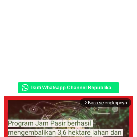
Ikuti Whatsapp Channel Republika
Baca selengkapnya
arrow_forward_ios