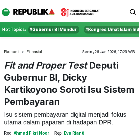
Hot Topics:
#Gubernur BI Mundur
#Kongres Umat Islam In
Ekonomi
Finansial
Senin , 26 Jan 2026, 17:29 WIB
Fit and Proper Test
Deputi
Gubernur BI, Dicky
Kartikoyono Soroti Isu Sistem
Pembayaran
Isu sistem pembayaran digital menjadi fokus
utama dalam paparan di hadapan DPR.
Red:
Ahmad Fikri Noor
Rep:
Eva Rianti