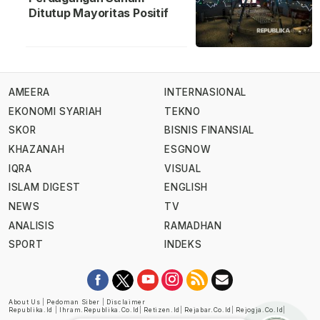
Ditutup Mayoritas Positif
AMEERA
INTERNASIONAL
EKONOMI SYARIAH
TEKNO
SKOR
BISNIS FINANSIAL
KHAZANAH
ESGNOW
IQRA
VISUAL
ISLAM DIGEST
ENGLISH
NEWS
TV
ANALISIS
RAMADHAN
SPORT
INDEKS
About Us
|
Pedoman Siber
|
Disclaimer
Republika.id
|
Ihram.republika.co.id
|
Retizen.id
|
Rejabar.co.id
|
Rejogja.co.id
|