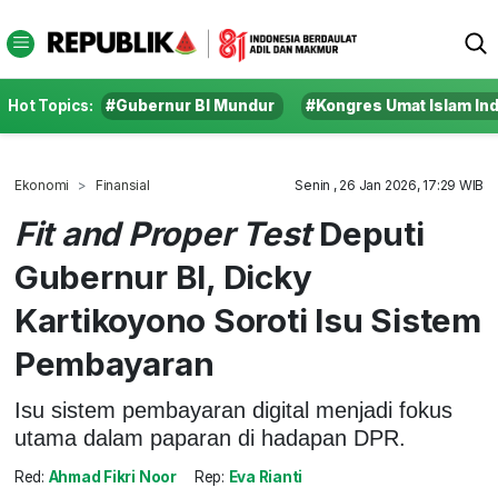
Hot Topics:
#Gubernur BI Mundur
#Kongres Umat Islam In
Ekonomi
Finansial
Senin , 26 Jan 2026, 17:29 WIB
Fit and Proper Test
Deputi
Gubernur BI, Dicky
Kartikoyono Soroti Isu Sistem
Pembayaran
Isu sistem pembayaran digital menjadi fokus
utama dalam paparan di hadapan DPR.
Red:
Ahmad Fikri Noor
Rep:
Eva Rianti