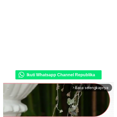
Ikuti Whatsapp Channel Republika
Baca selengkapnya
arrow_forward_ios