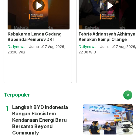
Kebakaran Landa Gedung
Febrie Adriansyah Akhirnya
Bapenda Pemprov DKI
Kenakan Rompi Orange
Dailynews
- Jumat , 07 Aug 2026,
Dailynews
- Jumat , 07 Aug 2026
23:00 WIB
22:30 WIB
>
Terpopuler
Langkah BYD Indonesia
1
Bangun Ekosistem
Kendaraan Energi Baru
Bersama Beyond
Community