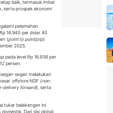
etap baik, termasuk imbal
ah, serta prospek ekonomi
engalami pelemahan
 Rp 16.945 per dolar AS
en (
point to point/ptp
)
sember 2025.
up pada level Rp 16.936 per
12 persen.
k segan-segan melakukan
 pasar
offshore
NDF (
non-
-delivery forward
), serta
 tukar belakangan ini
domestik. Dari sisi global,