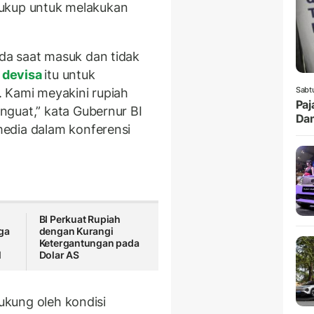
 cukup untuk melakukan
da saat masuk dan tidak
 devisa
itu untuk
Sabt
h. Kami meyakini rupiah
Paj
nguat,” kata Gubernur BI
Da
edia dalam konferensi
BI Perkuat Rupiah
ga
dengan Kurangi
Ketergantungan pada
l
Dolar AS
dukung oleh kondisi