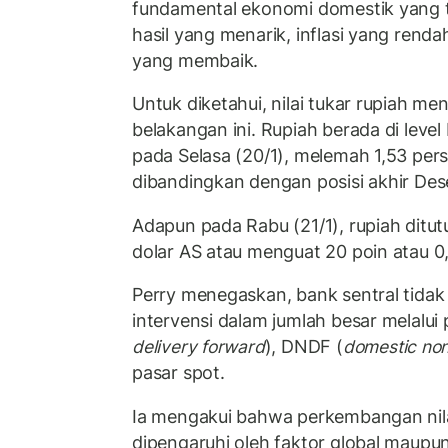
fundamental ekonomi domestik yang t
hasil yang menarik, inflasi yang rend
yang membaik.
Untuk diketahui, nilai tukar rupiah m
belakangan ini. Rupiah berada di level
pada Selasa (20/1), melemah 1,53 pers
dibandingkan dengan posisi akhir De
Adapun pada Rabu (21/1), rupiah ditut
dolar AS atau menguat 20 poin atau 0,
Perry menegaskan, bank sentral tida
intervensi dalam jumlah besar melalui
delivery forward
), DNDF (
domestic non
pasar spot.
Ia mengakui bahwa perkembangan nilai
dipengaruhi oleh faktor global maupun 