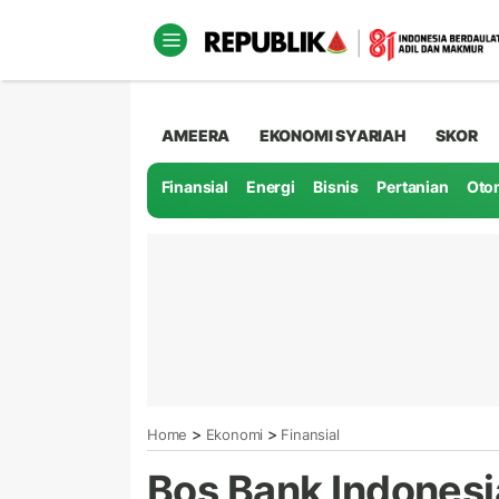
AMEERA
EKONOMI SYARIAH
SKOR
Finansial
Energi
Bisnis
Pertanian
Oto
>
>
Home
Ekonomi
Finansial
Bos Bank Indonesia