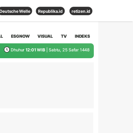
Deutsche Welle
Republika.id
retizen.id
AL
ESGNOW
VISUAL
TV
INDEKS
Dhuhur
12:01 WIB
| Sabtu, 25 Safar 1448