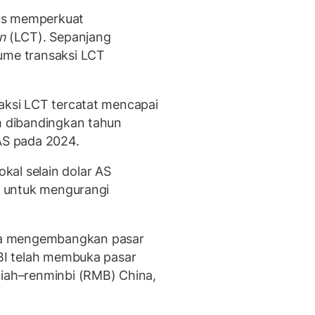
us memperkuat
on
(LCT). Sepanjang
ume transaksi LCT
saksi LCT tercatat mencapai
am dibandingkan tahun
 AS pada 2024.
al selain dolar AS
BI untuk mengurangi
ga mengembangkan pasar
 BI telah membuka pasar
piah–renminbi (RMB) China,