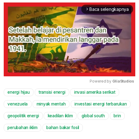
Baca selengkapnya
arrow_forward_ios
Powered by 
GliaStudios
energi hijau
transisi energi
invasi amerika serikat
Mute
venezuela
minyak mentah
investasi energi terbarukan
geopolitik energi
keadilan iklim
global south
brin
perubahan iklim
bahan bakar fosil