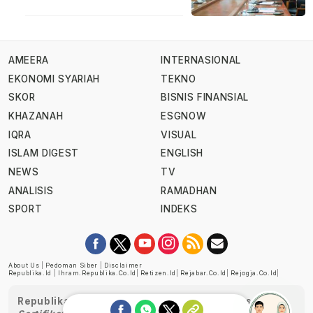
AMEERA
INTERNASIONAL
EKONOMI SYARIAH
TEKNO
SKOR
BISNIS FINANSIAL
KHAZANAH
ESGNOW
IQRA
VISUAL
ISLAM DIGEST
ENGLISH
NEWS
TV
ANALISIS
RAMADHAN
SPORT
INDEKS
About Us
|
Pedoman Siber
|
Disclaimer
Republika.id
|
Ihram.republika.co.id
|
Retizen.id
|
Rejabar.co.id
|
Rejogja.co.id
|
Republika telah diverifikasi oleh Dewan Pers