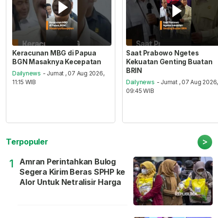
Keracunan MBG di Papua
Saat Prabowo Ngetes
BGN Masaknya Kecepatan
Kekuatan Genting Buatan
BRIN
Dailynews
- Jumat , 07 Aug 2026,
11:15 WIB
Dailynews
- Jumat , 07 Aug 2026
09:45 WIB
>
Terpopuler
Amran Perintahkan Bulog
1
Segera Kirim Beras SPHP ke
Alor Untuk Netralisir Harga