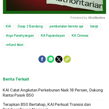
Powered by 
GliaStudios
KAI
Daop 2 Bandung
pembatalan kereta api
banjir
Mute
Argo Parahyangan
KA Papandayan
KA Ciremai
refund tiket
Berita Terkait
KAI Catat Angkutan Perkebunan Naik 18 Persen, Dukung
Rantai Pasok B50
Terapkan B50 Bertahap, KAI Perkuat Transisi dan