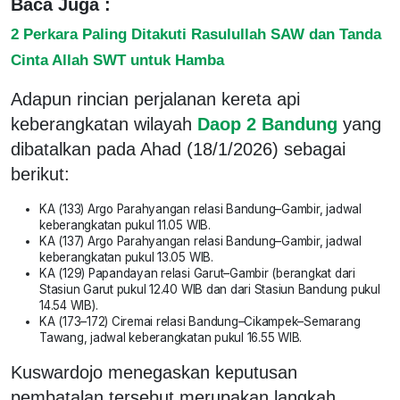
Baca Juga :
2 Perkara Paling Ditakuti Rasulullah SAW dan Tanda
Cinta Allah SWT untuk Hamba
Adapun rincian perjalanan kereta api
keberangkatan wilayah
Daop 2 Bandung
yang
dibatalkan pada Ahad (18/1/2026) sebagai
berikut:
KA (133) Argo Parahyangan relasi Bandung–Gambir, jadwal
keberangkatan pukul 11.05 WIB.
KA (137) Argo Parahyangan relasi Bandung–Gambir, jadwal
keberangkatan pukul 13.05 WIB.
KA (129) Papandayan relasi Garut–Gambir (berangkat dari
Stasiun Garut pukul 12.40 WIB dan dari Stasiun Bandung pukul
14.54 WIB).
KA (173–172) Ciremai relasi Bandung–Cikampek–Semarang
Tawang, jadwal keberangkatan pukul 16.55 WIB.
Kuswardojo menegaskan keputusan
pembatalan tersebut merupakan langkah