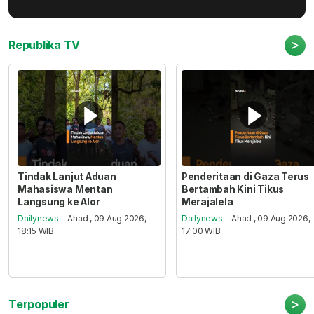
>
Republika TV
Tindak Lanjut Aduan
Penderitaan di Gaza Terus
Mahasiswa Mentan
Bertambah Kini Tikus
Langsung ke Alor
Merajalela
Dailynews
- Ahad , 09 Aug 2026,
Dailynews
- Ahad , 09 Aug 2026,
18:15 WIB
17:00 WIB
>
Terpopuler