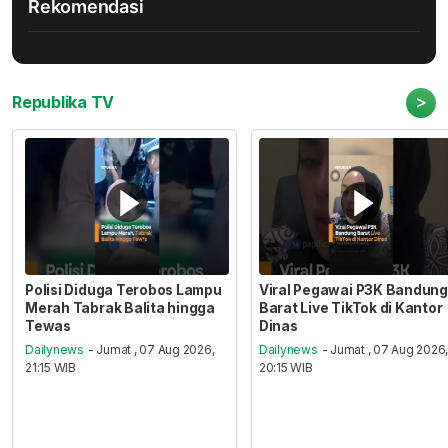
Rekomendasi
>
Republika TV
Polisi Diduga Terobos Lampu
Viral Pegawai P3K Bandung
Merah Tabrak Balita hingga
Barat Live TikTok di Kantor
Tewas
Dinas
Dailynews
- Jumat , 07 Aug 2026,
Dailynews
- Jumat , 07 Aug 2026
21:15 WIB
20:15 WIB