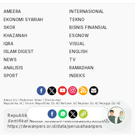
AMEERA
INTERNASIONAL
EKONOMI SYARIAH
TEKNO
SKOR
BISNIS FINANSIAL
KHAZANAH
ESGNOW
IQRA
VISUAL
ISLAM DIGEST
ENGLISH
NEWS
TV
ANALISIS
RAMADHAN
SPORT
INDEKS
About Us
|
Pedoman Siber
|
Disclaimer
Republika.id
|
Ihram.republika.co.id
|
Retizen.id
|
Rejabar.co.id
|
Rejogja.co.id
|
Republika telah diverifikasi oleh Dewan Pers
Sertifikat Nomor 1058/DP-Verifikasi/K/XII/2022
https://dewanpers.or.id/data/perusahaanpers
Ask me!