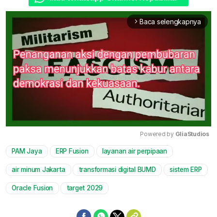
Baca selengkapnya
arrow_forward_ios
Powered by 
GliaStudios
PAM Jaya
ERP Fusion
layanan air perpipaan
Mute
air minum Jakarta
transformasi digital BUMD
sistem ERP
Oracle Fusion
target 2029