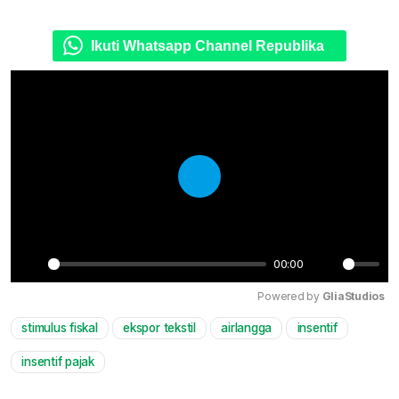
Ikuti Whatsapp Channel Republika
Play
00:00
Play
Mute
Powered by 
GliaStudios
stimulus fiskal
ekspor tekstil
airlangga
insentif
insentif pajak