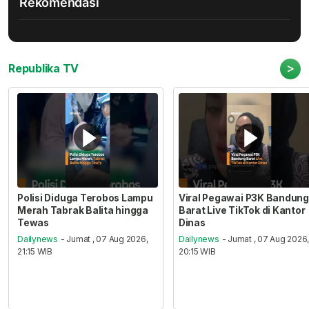
Rekomendasi
>
Republika TV
Polisi Diduga Terobos Lampu
Viral Pegawai P3K Bandung
Merah Tabrak Balita hingga
Barat Live TikTok di Kantor
Tewas
Dinas
Dailynews
- Jumat , 07 Aug 2026,
Dailynews
- Jumat , 07 Aug 2026
21:15 WIB
20:15 WIB