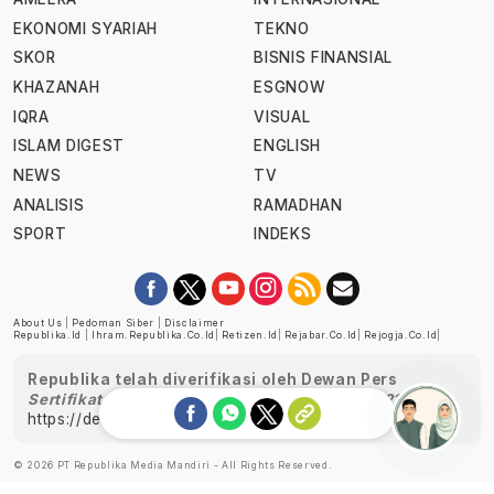
EKONOMI SYARIAH
TEKNO
SKOR
BISNIS FINANSIAL
KHAZANAH
ESGNOW
IQRA
VISUAL
ISLAM DIGEST
ENGLISH
NEWS
TV
ANALISIS
RAMADHAN
SPORT
INDEKS
About Us
|
Pedoman Siber
|
Disclaimer
Republika.id
|
Ihram.republika.co.id
|
Retizen.id
|
Rejabar.co.id
|
Rejogja.co.id
|
Republika telah diverifikasi oleh Dewan Pers
Sertifikat Nomor 1058/DP-Verifikasi/K/XII/2022
https://dewanpers.or.id/data/perusahaanpers
Ask me!
© 2026 PT Republika Media Mandiri - All Rights Reserved.