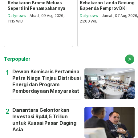
Kebakaran Bromo Meluas
Kebakaran Landa Gedung
Seperti ini Penampakannya
Bapenda Pemprov DKI
Dailynews
- Ahad , 09 Aug 2026,
Dailynews
- Jumat , 07 Aug 2026
11:15 WIB
23:00 WIB
>
Terpopuler
Dewan Komisaris Pertamina
1
Patra Niaga Tinjau Distribusi
Energi dan Program
Pemberdayaan Masyarakat
Danantara Gelontorkan
2
Investasi Rp44,5 Triliun
untuk Kuasai Pasar Daging
Asia