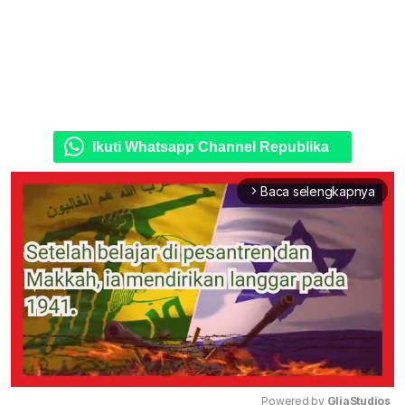
Ikuti Whatsapp Channel Republika
Baca selengkapnya
arrow_forward_ios
Powered by 
GliaStudios