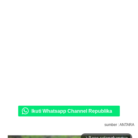
Ikuti Whatsapp Channel Republika
sumber : ANTARA
Baca selengkapnya
arrow_forward_ios