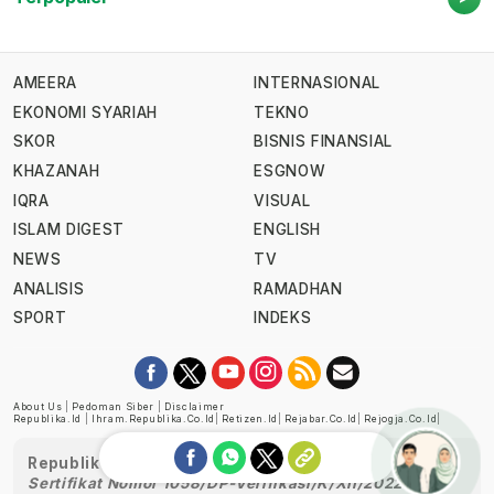
AMEERA
INTERNASIONAL
EKONOMI SYARIAH
TEKNO
SKOR
BISNIS FINANSIAL
KHAZANAH
ESGNOW
IQRA
VISUAL
ISLAM DIGEST
ENGLISH
NEWS
TV
ANALISIS
RAMADHAN
SPORT
INDEKS
About Us
|
Pedoman Siber
|
Disclaimer
Republika.id
|
Ihram.republika.co.id
|
Retizen.id
|
Rejabar.co.id
|
Rejogja.co.id
|
Republika telah diverifikasi oleh Dewan Pers
Sertifikat Nomor 1058/DP-Verifikasi/K/XII/2022