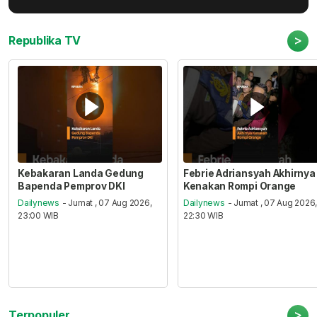
>
Republika TV
Kebakaran Landa Gedung
Febrie Adriansyah Akhirnya
Bapenda Pemprov DKI
Kenakan Rompi Orange
Dailynews
- Jumat , 07 Aug 2026,
Dailynews
- Jumat , 07 Aug 2026
23:00 WIB
22:30 WIB
>
Terpopuler