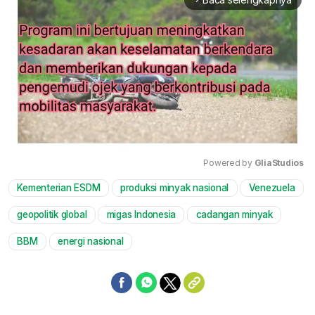
Powered by 
GliaStudios
Kementerian ESDM
produksi minyak nasional
Venezuela
Mute
geopolitik global
migas Indonesia
cadangan minyak
BBM
energi nasional