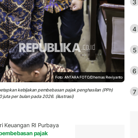
3
4
5
6
Foto: ANTARA FOTO/Dhemas Reviyanto
etapkan kebijakan pembebasan pajak penghasilan (PPh)
7
 juta per bulan pada 2026. (ilustrasi)
i Keuangan RI Purbaya
pembebasan pajak