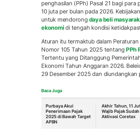
penghasilan (PPh) Pasal 21 bagi para 
10 juta per bulan pada 2026. Kebijak
untuk mendorong
daya beli masyara
ekonomi
di tengah kondisi ketidakpas
Aturan itu termaktub dalam Peratura
Nomor 105 Tahun 2025 tentang
PPh P
Tertentu yang Ditanggung Pemerinta
Ekonomi Tahun Anggaran 2026. Beleid
29 Desember 2025 dan diundangkan 
Baca Juga
Purbaya Akui
Akhir Tahun, 11 Ju
Penerimaan Pajak
Wajib Pajak Sudah
2025 di Bawah Target
Aktivasi Coretax
APBN