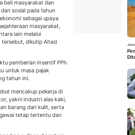
 beli masyarakat dan
 dan sosial pada tahun
s ekonomi sebagai upaya
sejahteraan masyarakat,
ntara lain melalui
 tersebut, dikutip Ahad
Juma
Pem
Dit
ktu pemberian insentif PPh
ku untuk masa pajak
g tahun ini.
sebut mencakup pekerja di
r, yakni industri alas kaki,
 dan barang dari kulit, serta
pegawai tetap tertentu dan