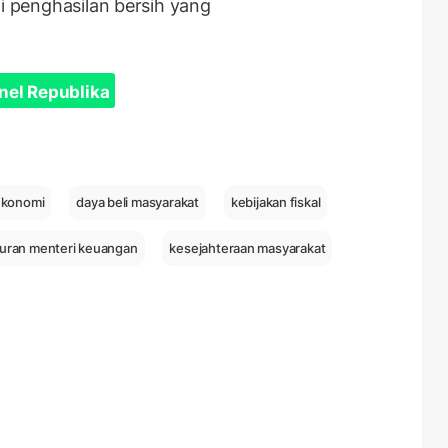
gi penghasilan bersih yang
nel Republika
ekonomi
daya beli masyarakat
kebijakan fiskal
uran menteri keuangan
kesejahteraan masyarakat