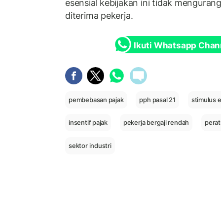
esensial kebijakan ini tidak menguran
diterima pekerja.
Ikuti Whatsapp Chan
pembebasan pajak
pph pasal 21
stimulus 
insentif pajak
pekerja bergaji rendah
perat
sektor industri