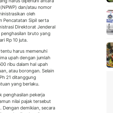
yang harus dipenuhi antara
ak (NPWP) dan/atau nomor
nistrasikan oleh
 Pencatatan Sipil serta
istrasi Direktorat Jenderal
h penghasilan bruto yang
ari Rp 10 juta.
ertentu harus memenuhi
rima upah dengan jumlah
 500 ribu dalam hal upah
uan, atau borongan. Selain
PPh 21 ditanggung
tuan yang berlaku.
k penghasilan pekerja
amun nilai pajak tersebut
a. Dengan demikian, secara