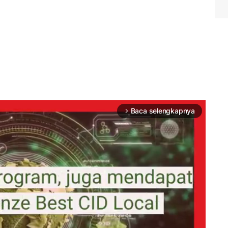
Baca selengkapnya
arrow_forward_ios