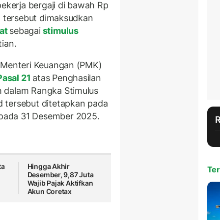
pekerja bergaji di bawah Rp
an tersebut dimaksudkan
kat
sebagai
stimulus
tian.
n Menteri Keuangan (PMK)
asal 21
atas Penghasilan
h dalam Rangka Stimulus
 tersebut ditetapkan pada
pada 31 Desember 2025.
ta
Hingga Akhir
Ter
Desember, 9,87 Juta
Wajib Pajak Aktifkan
Akun Coretax