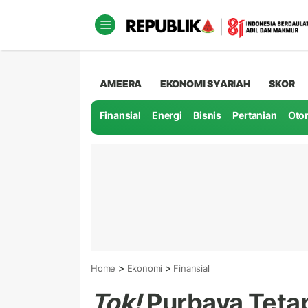
AMEERA
EKONOMI SYARIAH
SKOR
Finansial
Energi
Bisnis
Pertanian
Oto
>
>
Home
Ekonomi
Finansial
Tok!
Purbaya Tetap