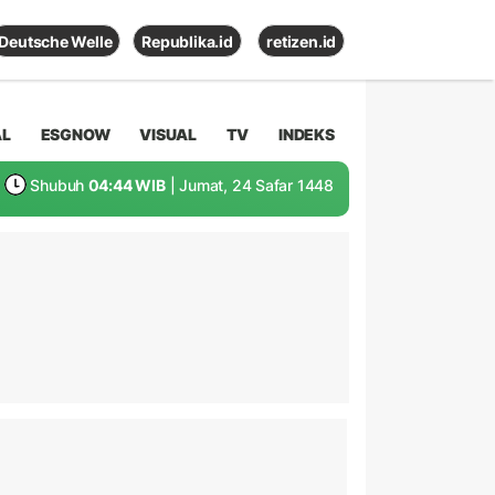
Deutsche Welle
Republika.id
retizen.id
AL
ESGNOW
VISUAL
TV
INDEKS
Shubuh
04:44 WIB
| Jumat, 24 Safar 1448