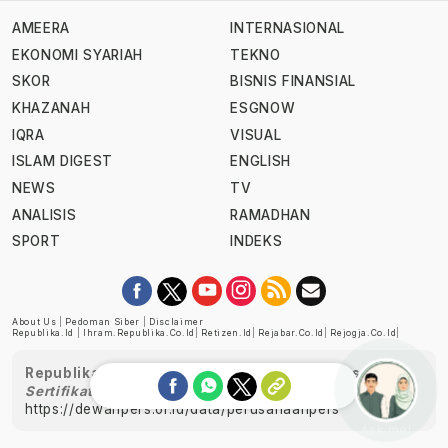
AMEERA
INTERNASIONAL
EKONOMI SYARIAH
TEKNO
SKOR
BISNIS FINANSIAL
KHAZANAH
ESGNOW
IQRA
VISUAL
ISLAM DIGEST
ENGLISH
NEWS
TV
ANALISIS
RAMADHAN
SPORT
INDEKS
About Us
|
Pedoman Siber
|
Disclaimer
Republika.id
|
Ihram.republika.co.id
|
Retizen.id
|
Rejabar.co.id
|
Rejogja.co.id
|
Republika telah diverifikasi oleh Dewan Pers
Sertifikat Nomor 1058/DP-Verifikasi/K/XII/2022
https://dewanpers.or.id/data/perusahaanpers
Ask me!