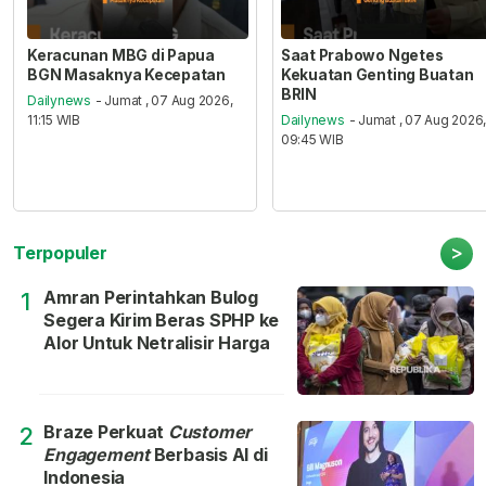
Keracunan MBG di Papua
Saat Prabowo Ngetes
BGN Masaknya Kecepatan
Kekuatan Genting Buatan
BRIN
Dailynews
- Jumat , 07 Aug 2026,
11:15 WIB
Dailynews
- Jumat , 07 Aug 2026
09:45 WIB
>
Terpopuler
Amran Perintahkan Bulog
1
Segera Kirim Beras SPHP ke
Alor Untuk Netralisir Harga
Braze Perkuat
Customer
2
Engagement
Berbasis AI di
Indonesia