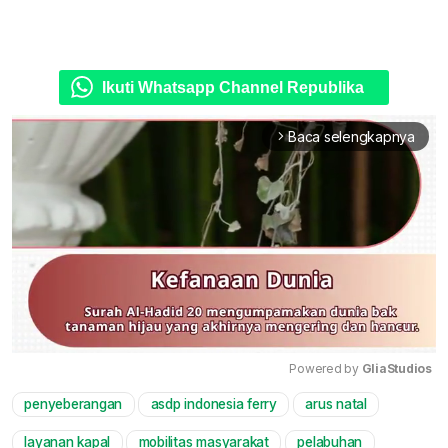
Ikuti Whatsapp Channel Republika
Baca selengkapnya
arrow_forward_ios
Powered by 
GliaStudios
penyeberangan
asdp indonesia ferry
arus natal
Mute
layanan kapal
mobilitas masyarakat
pelabuhan