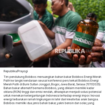
Republika/Prayogi
Tim pendukung Bobibos menuangkan bahan bakar Bobibos Energi Merah
Putih ke tangki kendaraan seusai konferensi pers terkait Bobibos Energi
Merah Putih di Bumi Sultan Jonggol, Bogor, Jawa Barat, Selasa (11/11/2025).
Bahan bakar alternatif bernama Bobibos, yang diklaim memiliki kadar
oktana (RON) tinggi dan emisi rendah, diharapkan menjadi solusi potensial
untuk menekan ketergantungan Indonesia terhadap energi impor. Inovasi
energi terbarukan ramah lingkungan ini lahir dari kreativitas anak bangsa.
Bobibos memiliki dua jenis bahan bakar, yakni bensin dan solar, yang