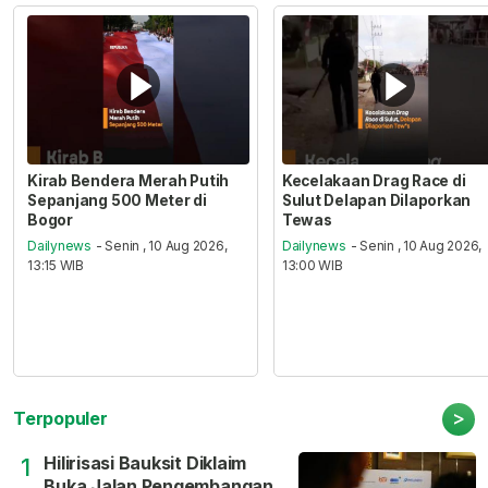
Kirab Bendera Merah Putih
Kecelakaan Drag Race di
Sepanjang 500 Meter di
Sulut Delapan Dilaporkan
Bogor
Tewas
Dailynews
- Senin , 10 Aug 2026,
Dailynews
- Senin , 10 Aug 2026,
13:15 WIB
13:00 WIB
>
Terpopuler
Hilirisasi Bauksit Diklaim
1
Buka Jalan Pengembangan