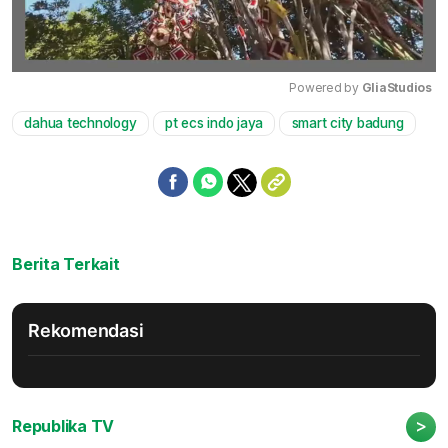
Powered by 
GliaStudios
dahua technology
pt ecs indo jaya
smart city badung
Mute
Berita Terkait
Rekomendasi
>
Republika TV