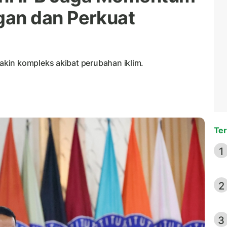
an dan Perkuat
kin kompleks akibat perubahan iklim.
Ter
1
2
3