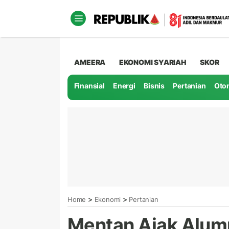
AMEERA
EKONOMI SYARIAH
SKOR
Finansial
Energi
Bisnis
Pertanian
Oto
>
>
Home
Ekonomi
Pertanian
Mentan Ajak Alum