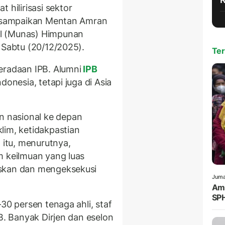
ilirisasi sektor
 disampaikan Mentan Amran
l (Munas) Himpunan
 Sabtu (20/12/2025).
Ter
eradaan IPB. Alumni
IPB
donesia, tetapi juga di Asia
 nasional ke depan
lim, ketidakpastian
 itu, menurutnya,
m keilmuan yang luas
uskan dan mengeksekusi
Juma
Amr
SPH
30 persen tenaga ahli, staf
PB. Banyak Dirjen dan eselon