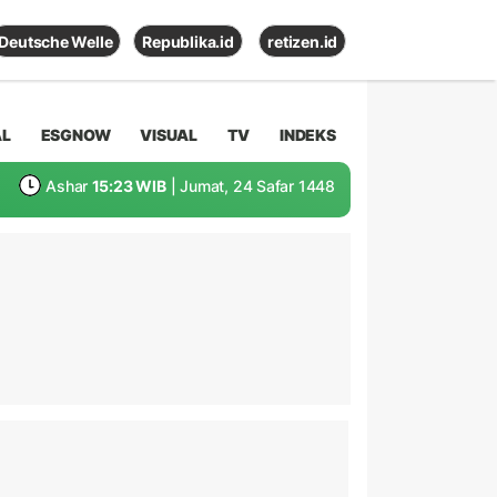
Deutsche Welle
Republika.id
retizen.id
AL
ESGNOW
VISUAL
TV
INDEKS
Ashar
15:23 WIB
| Jumat, 24 Safar 1448