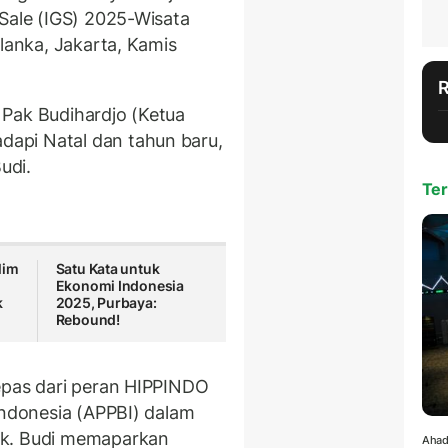
 Sale (IGS) 2025-Wisata
blanka, Jakarta, Kamis
 Pak Budihardjo (Ketua
api Natal dan tahun baru,
udi.
Ter
lim
Satu Kata untuk
Ekonomi Indonesia
k
2025, Purbaya:
Rebound!
epas dari peran HIPPINDO
Indonesia (APPBI) dalam
ok. Budi memaparkan
Ahad