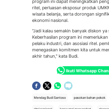
program ini dapat meningkatkan peng
ritel, perluasan eksposur produk UMK
wisata belanja, serta dorongan signi
ekonomi nasional.
"Jadi kalau semakin banyak diskon ya
Keberhasilan program ini memerlukan 
pelaku industri, dan asosiasi ritel. p
menegaskan komitmen kita untuk m
akhir tahun," kata Budi.
Ikuti Whatsapp Chan
Mendag Budi Santoso
pasokan bahan pokok
ritel nasional
konsumsi masyarakat
ekonom