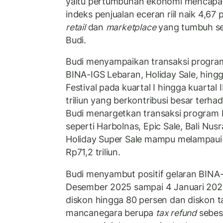
yaitu pertumbuhan ekonomi mencapai
indeks penjualan eceran riil naik 4,67 
retail
dan
marketplace
yang tumbuh seb
Budi.
Budi menyampaikan transaksi program 
BINA-IGS Lebaran, Holiday Sale, hing
Festival pada kuartal I hingga kuartal
triliun yang berkontribusi besar ter
Budi menargetkan transaksi program be
seperti Harbolnas, Epic Sale, Bali Nus
Holiday Super Sale mampu melampaui
Rp71,2 triliun.
Budi menyambut positif gelaran BINA-
Desember 2025 sampai 4 Januari 20
diskon hingga 80 persen dan diskon
mancanegara berupa
tax refund
sebesa