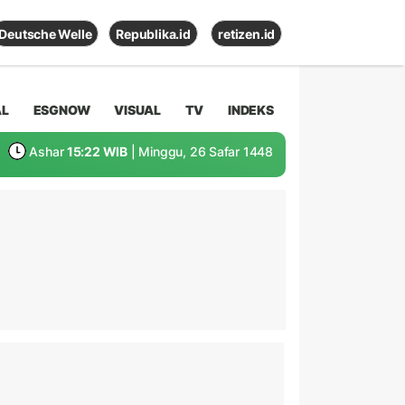
Deutsche Welle
Republika.id
retizen.id
AL
ESGNOW
VISUAL
TV
INDEKS
Ashar
15:22 WIB
| Minggu, 26 Safar 1448