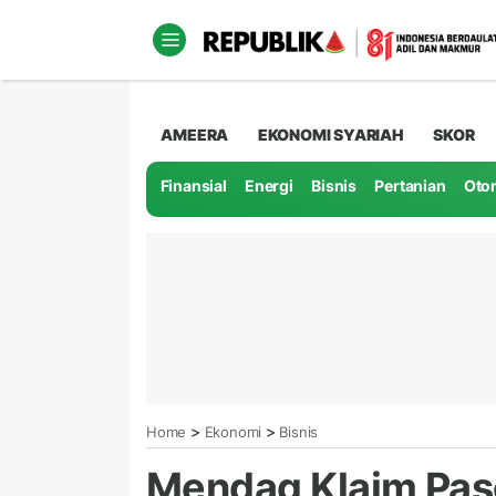
AMEERA
EKONOMI SYARIAH
SKOR
Finansial
Energi
Bisnis
Pertanian
Oto
>
>
Home
Ekonomi
Bisnis
Mendag Klaim Pas