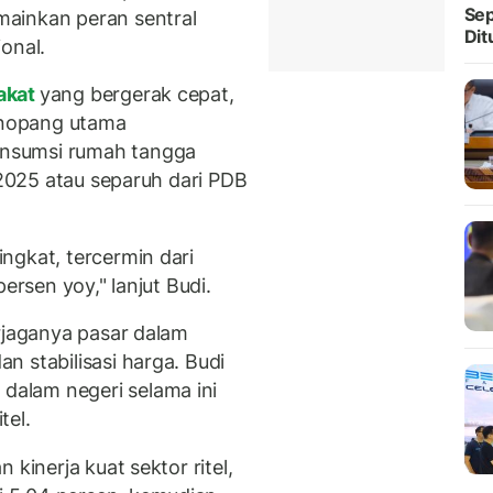
Sep
ainkan peran sentral
Dit
ional.
akat
yang bergerak cepat,
penopang utama
nsumsi rumah tangga
 2025 atau separuh dari PDB
ngkat, tercermin dari
persen yoy," lanjut Budi.
erjaganya pasar dalam
 stabilisasi harga. Budi
alam negeri selama ini
tel.
 kinerja kuat sektor ritel,