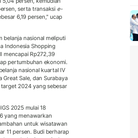
 5,04 persen, kemudian
persen, serta transaksi
e-
esar 6,19 persen," ucap
belanja nasional meliputi
ga Indonesia Shopping
 III mencapai Rp272,39
hadap pertumbuhan ekonomi.
lanja nasional kuartal IV
ra Great Sale, dan Surabaya
 target 2024 yang sebesar
IGS 2025 mulai 18
26 yang menawarkan
 tambahan untuk wisatawan
r 11 persen. Budi berharap