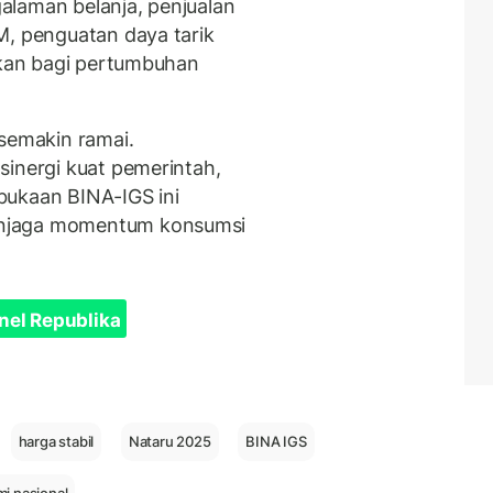
alaman belanja, penjualan
M, penguatan daya tarik
fikan bagi pertumbuhan
 semakin ramai.
sinergi kuat pemerintah,
embukaan BINA-IGS ini
enjaga momentum konsumsi
nel Republika
harga stabil
Nataru 2025
BINA IGS
i nasional