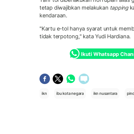
tetap diwajibkan melakukan
tapping
k
kendaraan.
"Kartu e-tol hanya syarat untuk memb
tidak terpotong," kata Yudi Hardiana.
Ikuti Whatsapp Chan
ikn
ibu kota negara
ikn nusantara
pin