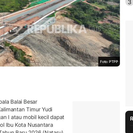
3
Foto: PTPP
la Balai Besar
Kalimantan Timur Yudi
 I atau mobil kecil dapat
ol Ibu Kota Nusantara
Tahun Baru 2026 (Nataru).