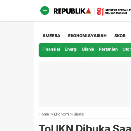
AMEERA
EKONOMI SYARIAH
SKOR
Finansial
Energi
Bisnis
Pertanian
Oto
>
>
Home
Ekonomi
Bisnis
Tol IKN Dibuka Saa