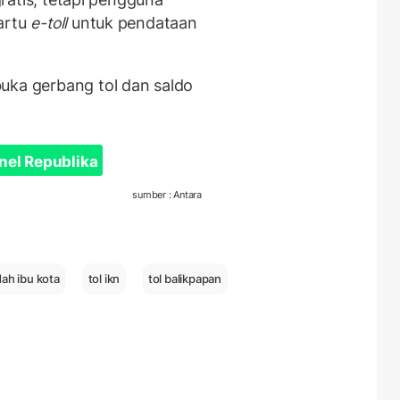
artu
e-toll
untuk pendataan
uka gerbang tol dan saldo
nel Republika
sumber : Antara
dah ibu kota
tol ikn
tol balikpapan