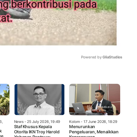
Powered by 
GliaStudios
Mute
6,
News
- 25 July 2026, 19:49
Kolom
- 17 June 2026, 18:29
Staf Khusus Kepala
Menurunkan
k
Otorita IKN Troy Harold
Pengeluaran, Menaikkan
ve
Yohanes Pantouw
Kepercayaan