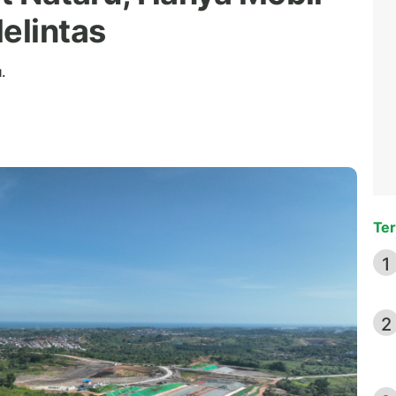
elintas
.
Ter
1
2