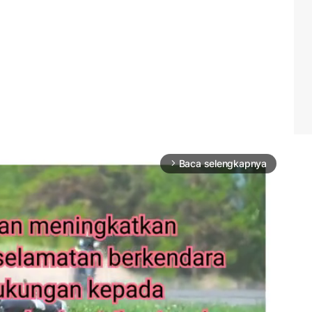
Baca selengkapnya
arrow_forward_ios