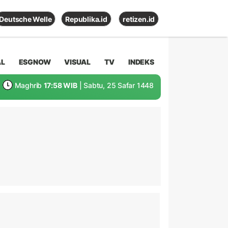
Deutsche Welle
Republika.id
retizen.id
AL
ESGNOW
VISUAL
TV
INDEKS
Maghrib
17:58 WIB
| Sabtu, 25 Safar 1448