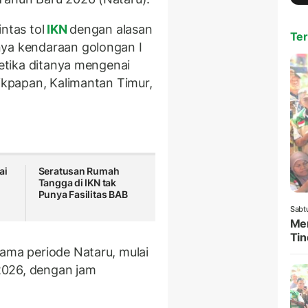
ntas tol
IKN
dengan alasan
Ter
nya kendaraan golongan I
ketika ditanya mengenai
likpapan, Kalimantan Timur,
ai
Seratusan Rumah
Tangga di IKN tak
Punya Fasilitas BAB
Sabt
Men
Tin
lama periode Nataru, mulai
2026, dengan jam