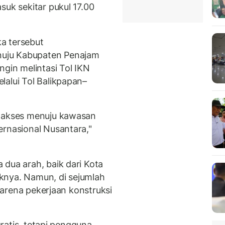
suk sekitar pukul 17.00
a tersebut
uju Kabupaten Penajam
ngin melintasi Tol IKN
lalui Tol Balikpapan–
p akses menuju kawasan
ernasional Nusantara,"
 dua arah, baik dari Kota
knya. Namun, di sejumlah
 karena pekerjaan konstruksi
 gratis, tetapi pengguna