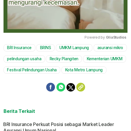
Powered by 
GliaStudios
BRI Insurance
BRINS
UMKM Lampung
asuransi mikro
Mute
pelindungan usaha
Recky Plangiten
Kementerian UMKM
Festival Pelindungan Usaha
Kota Metro Lampung
Berita Terkait
BRI Insurance Perkuat Posisi sebagai Market Leader
Asuransi Umum Nasional