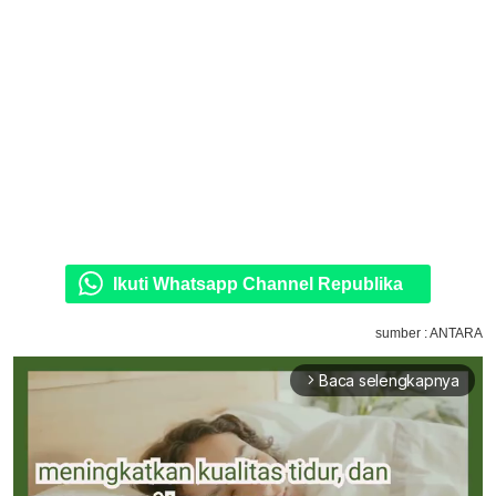
Ikuti Whatsapp Channel Republika
sumber : ANTARA
Baca selengkapnya
arrow_forward_ios