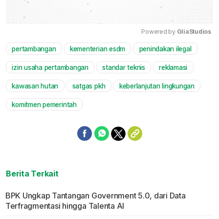
Powered by 
GliaStudios
pertambangan
kementerian esdm
penindakan ilegal
Mute
izin usaha pertambangan
standar teknis
reklamasi
kawasan hutan
satgas pkh
keberlanjutan lingkungan
komitmen pemerintah
Berita Terkait
BPK Ungkap Tantangan Government 5.0, dari Data
Terfragmentasi hingga Talenta AI