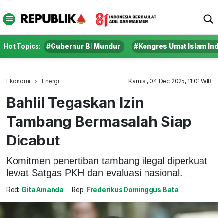
Hot Topics:
#Gubernur BI Mundur
#Kongres Umat Islam In
Ekonomi
Energi
Kamis , 04 Dec 2025, 11:01 WIB
Bahlil Tegaskan Izin
Tambang Bermasalah Siap
Dicabut
Komitmen penertiban tambang ilegal diperkuat
lewat Satgas PKH dan evaluasi nasional.
Red:
Gita Amanda
Rep:
Frederikus Dominggus Bata