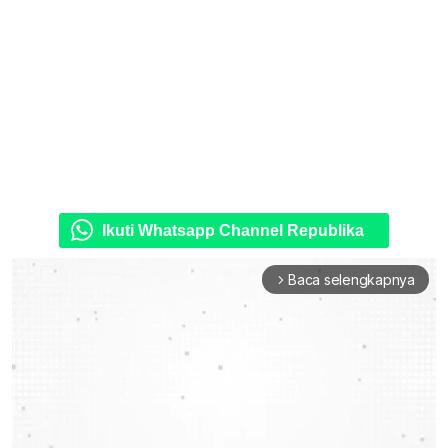
Ikuti Whatsapp Channel Republika
Baca selengkapnya
arrow_forward_ios