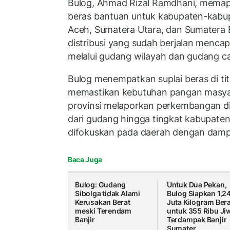
Bulog, Ahmad Rizal Ramdhani, memapa
beras bantuan untuk kabupaten-kabu
Aceh, Sumatera Utara, dan Sumatera 
distribusi yang sudah berjalan mencap
melalui gudang wilayah dan gudang c
Bulog menempatkan suplai beras di tit
memastikan kebutuhan pangan masyar
provinsi melaporkan perkembangan dis
dari gudang hingga tingkat kabupate
difokuskan pada daerah dengan dampak
Baca Juga
Bulog: Gudang
Untuk Dua Pekan,
Sibolga tidak Alami
Bulog Siapkan 1,2
Kerusakan Berat
Juta Kilogram Ber
meski Terendam
untuk 355 Ribu Ji
Banjir
Terdampak Banjir
Sumater