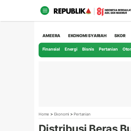
AMEERA
EKONOMI SYARIAH
SKOR
Finansial
Energi
Bisnis
Pertanian
Oto
>
>
Home
Ekonomi
Pertanian
Distribusi Beras B