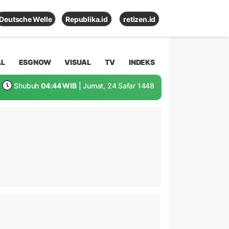
Deutsche Welle
Republika.id
retizen.id
AL
ESGNOW
VISUAL
TV
INDEKS
Shubuh
04:44 WIB
| Jumat, 24 Safar 1448