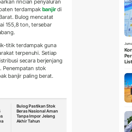
rkan rincian penyaluran
paten terdampak
banjir
di
Barat. Bulog mencatat
ai 155,8 ton, tersebar
abang.
Juma
ik-titik terdampak guna
Kon
akat terpenuhi. Setiap
Per
tribusi secara berjenjang
List
n. Penempatan stok
 banjir paling berat.
Bulog Pastikan Stok
4
Beras Nasional Aman
as
Tanpa Impor Jelang
wa
Akhir Tahun