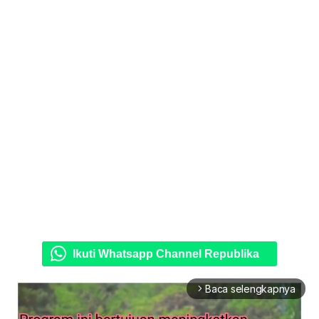
Ikuti Whatsapp Channel Republika
Baca selengkapnya
arrow_forward_ios