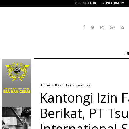
REPUBLIKA.ID
REPUBLIKA TV
R
Home
>
Beacukai
>
Beacukai
Kantongi Izin 
Berikat, PT T
International 