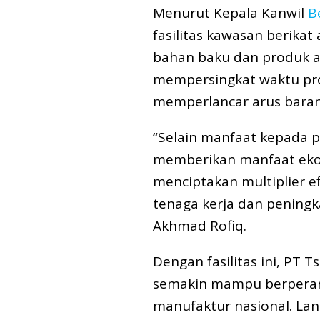
Menurut Kepala Kanwil
B
fasilitas kawasan berika
bahan baku dan produk ak
mempersingkat waktu pros
memperlancar arus baran
“Selain manfaat kepada pe
memberikan manfaat ekon
menciptakan multiplier e
tenaga kerja dan pening
Akhmad Rofiq.
Dengan fasilitas ini, PT 
semakin mampu berperan
manufaktur nasional. La