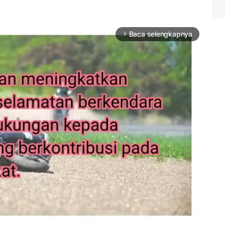
Baca selengkapnya
arrow_forward_ios