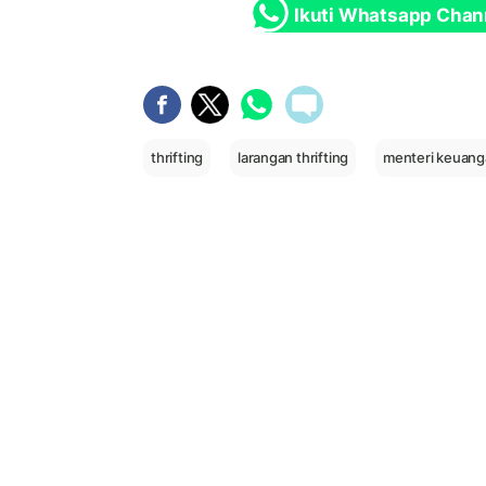
Ikuti Whatsapp Chan
thrifting
larangan thrifting
menteri keuan