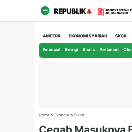
AMEERA
EKONOMI SYARIAH
SKOR
Finansial
Energi
Bisnis
Pertanian
Oto
>
>
Home
Ekonomi
Bisnis
Cegah Masuknya 