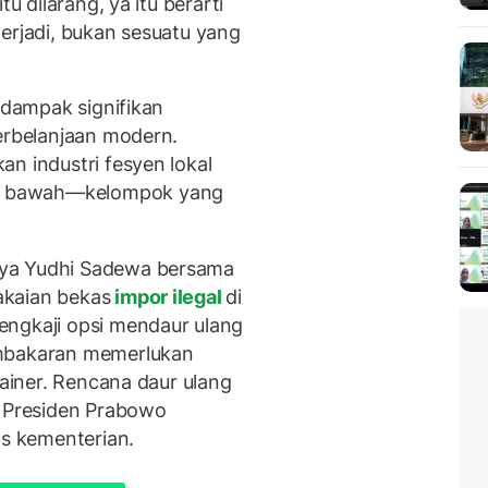
u dilarang, ya itu berarti
erjadi, bukan sesuatu yang
rdampak signifikan
perbelanjaan modern.
n industri fesyen lokal
e bawah—kelompok yang
aya Yudhi Sadewa bersama
akaian bekas
impor ilegal
di
engkaji opsi mendaur ulang
embakaran memerlukan
tainer. Rencana daur ulang
a Presiden Prabowo
as kementerian.