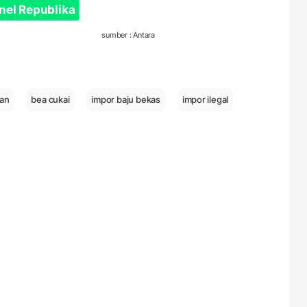
nel Republika
sumber : Antara
gan
bea cukai
impor baju bekas
impor ilegal