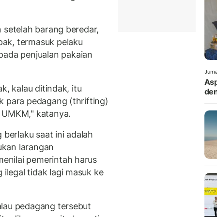
 setelah barang beredar,
ak, termasuk pelaku
da penjualan pakaian
Juma
Asp
, kalau ditindak, itu
den
k para pedagang (thrifting)
h UMKM," katanya.
erlaku saat ini adalah
ukan larangan
enilai pemerintah harus
legal tidak lagi masuk ke
alau pedagang tersebut