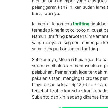
menjual barang impor yang jelas-jelas it
pelanggaran kan? Ini kan sudah lama t
baru," ujarnya.
Ia menilai fenomena
thrifting
tidak be
terhadap kinerja toko-toko di pusat 
Namun, thrifting berpotensi melemahka
yang menyasar segmen menengah k
sama dengan konsumen thrifting.
Sebelumnya, Menteri Keuangan Purb
sejumlah pihak telah memusnahkan p
pelabuhan. Pemerintah juga tengah m
pakaian sitaan, mengingat proses p
biaya besar, sekitar Rp12 juta per kon
tersebut telah dikonsultasikan kepad
Subianto dan kini sedang dibahas lint