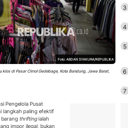
3
4
5
Foto: ABDAN SYAKURA/REPUBLIKA
6
 kios di Pasar Cimol Gedebage, Kota Bandung, Jawa Barat,
7
i Pengelola Pusat
 langkah paling efektif
n barang
thrifting
ialah
ng impor ilegal, bukan