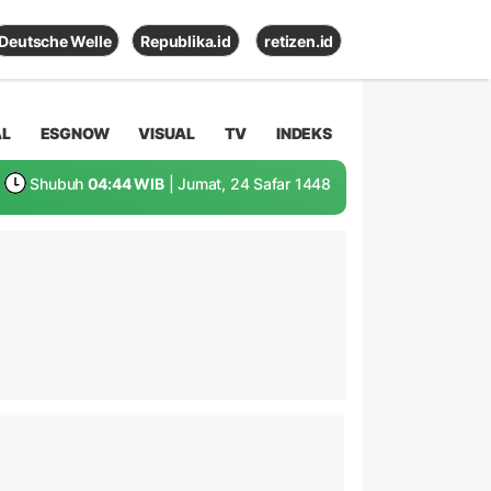
Deutsche Welle
Republika.id
retizen.id
AL
ESGNOW
VISUAL
TV
INDEKS
Shubuh
04:44 WIB
| Jumat, 24 Safar 1448