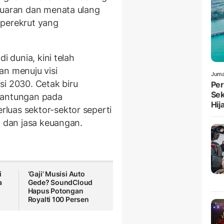
luaran dan menata ulang
 perekrut yang
i dunia, kini telah
an menuju visi
Juma
si 2030. Cetak biru
Per
Sek
gantungan pada
Hij
luas sektor-sektor seperti
 dan jasa keuangan.
i
‘Gaji’ Musisi Auto
a
Gede? SoundCloud
Hapus Potongan
Royalti 100 Persen