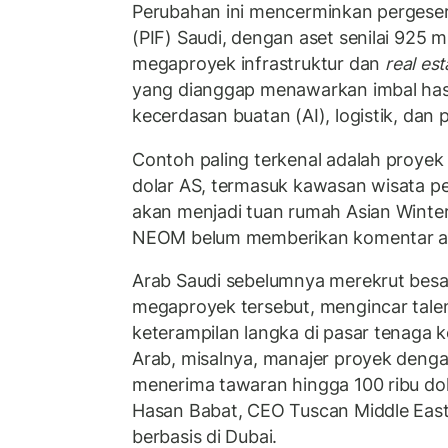
Perubahan ini mencerminkan pergeser
(PIF) Saudi, dengan aset senilai 925 mil
megaproyek infrastruktur dan
real est
yang dianggap menawarkan imbal hasil
kecerdasan buatan (AI), logistik, dan
Contoh paling terkenal adalah proyek 
dolar AS, termasuk kawasan wisata 
akan menjadi tuan rumah Asian Winte
NEOM belum memberikan komentar at
Arab Saudi sebelumnya merekrut besa
megaproyek tersebut, mengincar talen
keterampilan langka di pasar tenaga ke
Arab, misalnya, manajer proyek dengan
menerima tawaran hingga 100 ribu dol
Hasan Babat, CEO Tuscan Middle East
berbasis di Dubai.