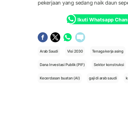
pekerjaan yang sedang naik daun sepert
Ikuti Whatsapp Chan
Arab Saudi
Visi 2030
Tenaga kerja asing
Dana Investasi Publik (PIF)
Sektor konstruksi
Kecerdasan buatan (AI)
gaji di arab saudi
k