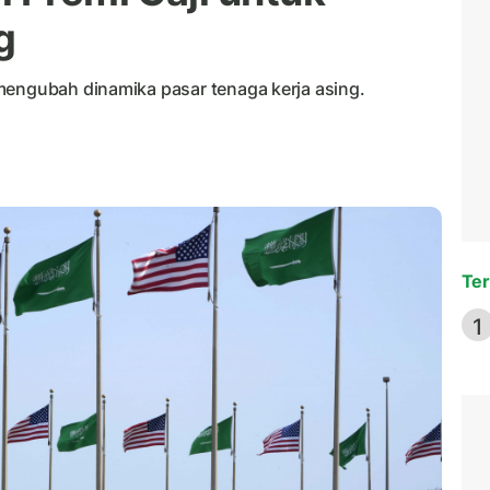
g
mengubah dinamika pasar tenaga kerja asing.
Ter
1