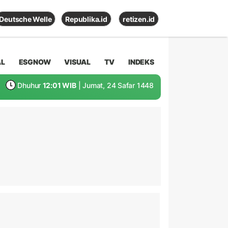
Deutsche Welle
Republika.id
retizen.id
AL
ESGNOW
VISUAL
TV
INDEKS
Dhuhur
12:01 WIB
| Jumat, 24 Safar 1448