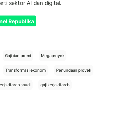
i sektor AI dan digital.
nel Republika
Gaji dan premi
Megaproyek
Transformasi ekonomi
Penundaan proyek
erja di arab saudi
gaji kerja di arab