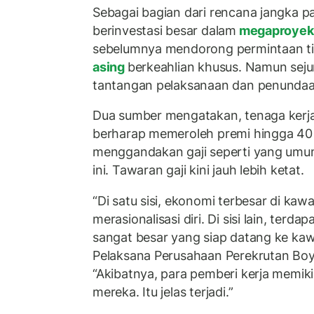
Sebagai bagian dari rencana jangka p
berinvestasi besar dalam
megaproye
sebelumnya mendorong permintaan ti
asing
berkeahlian khusus. Namun sej
tantangan pelaksanaan dan penundaa
Dua sumber mengatakan, tenaga kerja a
berharap memeroleh premi hingga 40
menggandakan gaji seperti yang umum
ini. Tawaran gaji kini jauh lebih ketat.
“Di satu sisi, ekonomi terbesar di kaw
merasionalisasi diri. Di sisi lain, ter
sangat besar yang siap datang ke kawa
Pelaksana Perusahaan Perekrutan Boy
“Akibatnya, para pemberi kerja memiki
mereka. Itu jelas terjadi.”