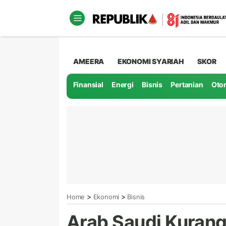
AMEERA
EKONOMI SYARIAH
SKOR
Finansial
Energi
Bisnis
Pertanian
Oto
>
>
Home
Ekonomi
Bisnis
Arab Saudi Kurangi