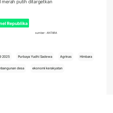
 merah putih ditargetkan
nel Republika
sumber : ANTARA
9 2025
Purbaya Yudhi Sadewa
Agrinas
Himbara
bangunan desa
ekonomi kerakyatan