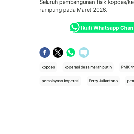
Seluruh pembangunan fisik kopdes/kel
rampung pada Maret 2026.
Ikuti Whatsapp Chan
kopdes
koperasi desa merah putih
PMK 4
pembiayaan koperasi
Ferry Juliantono
pem