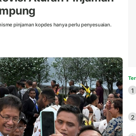
ampung
isme pinjaman kopdes hanya perlu penyesuaian.
Ter
1
2