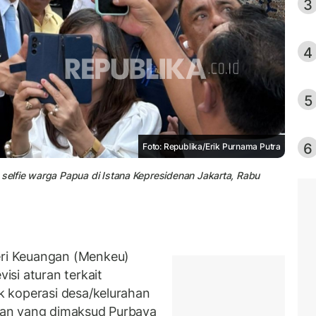
3
4
5
6
Foto: Republika/Erik Purnama Putra
elfie warga Papua di Istana Kepresidenan Jakarta, Rabu
ri Keuangan (Menkeu)
si aturan terkait
 koperasi desa/kelurahan
uran yang dimaksud Purbaya