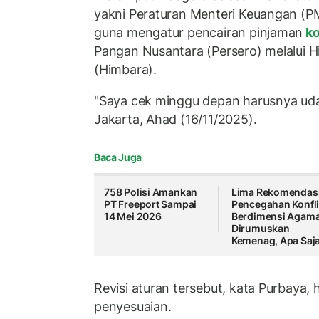
yakni Peraturan Menteri Keuangan (
guna mengatur pencairan pinjaman
k
Pangan Nusantara (Persero) melalui 
(Himbara).
"Saya cek minggu depan harusnya udah 
Jakarta, Ahad (16/11/2025).
Baca Juga
758 Polisi Amankan
Lima Rekomendas
PT Freeport Sampai
Pencegahan Konfl
14 Mei 2026
Berdimensi Agam
Dirumuskan
Kemenag, Apa Saj
Revisi aturan tersebut, kata Purbaya,
penyesuaian.