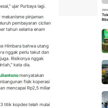
sai," ujar Purbaya lagi.
Juma
Tok
ur mekanisme pinjaman
Rit
luruh pembayaran cicilan
 per tahun selama enam
 ke Himbara bahwa utang
ara nggak perlu takut dan
uga. Risikonya nggak
tah," kata dia.
uliantono
menyatakan
bangunan fisik koperasi
kan mencapai Rp2,5 miliar
 titik kopdes telah mulai