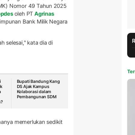
PMK) Nomor 49 Tahun 2025
opdes
oleh PT
Agrinas
Himpunan Bank Milik Negara
selesai," kata dia di
Ter
i
Bupati Bandung Kang
ik
DS Ajak Kampus
a
Kolaborasi dalam
Pembangunan SDM
a?
 hanya memerlukan sedikit