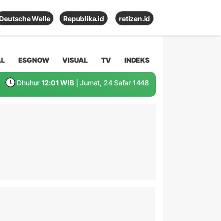
Deutsche Welle
Republika.id
retizen.id
AL
ESGNOW
VISUAL
TV
INDEKS
Dhuhur
12:01 WIB
| Jumat, 24 Safar 1448