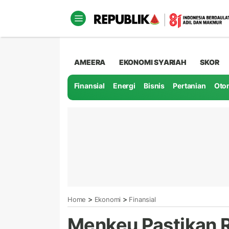
AMEERA
EKONOMI SYARIAH
SKOR
Finansial
Energi
Bisnis
Pertanian
Oto
>
>
Home
Ekonomi
Finansial
Menkeu Pastikan R