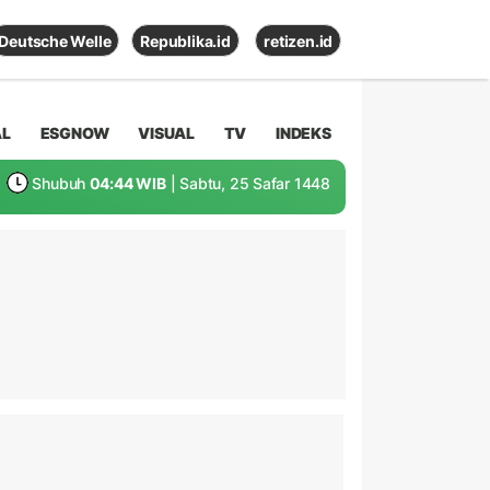
Deutsche Welle
Republika.id
retizen.id
AL
ESGNOW
VISUAL
TV
INDEKS
Shubuh
04:44 WIB
| Sabtu, 25 Safar 1448