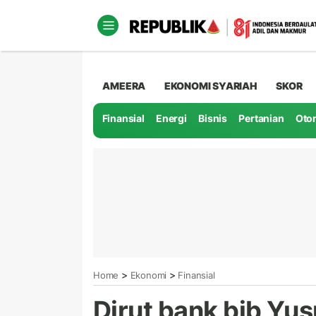
AMEERA
EKONOMI SYARIAH
SKOR
Finansial
Energi
Bisnis
Pertanian
Oto
>
>
Home
Ekonomi
Finansial
Dirut bank bjb Yu