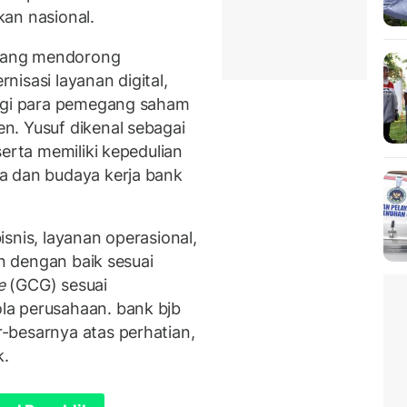
an nasional.
l yang mendorong
isasi layanan digital,
bagi para pemegang saham
n. Yusuf dikenal sebagai
serta memiliki kepedulian
a dan budaya kerja bank
snis, layanan operasional,
an dengan baik sesuai
e
(GCG) sesuai
la perusahaan. bank bjb
-besarnya atas perhatian,
k.