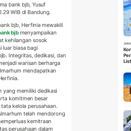
ma bank bjb, Yusuf
0.29 WIB di Bandung.
ank bjb, Herfinia mewakili
ank bjb
menyampaikan
t kehilangan sosok
Juma
luar biasa bagi
Kon
. Integritas, dedikasi, dan
Per
List
 menjadi warisan berharga
a almarhum mendapatkan
Herfinia.
yang memiliki dedikasi
serta komitmen besar
tata kelola perusahaan.
 Almarhum telah mendorong
 memperluas kemitraan
litas perusahaan dalam