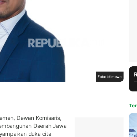
Foto: istimewa
Ter
men, Dewan Komisaris,
k Pembangunan Daerah Jawa
yampaikan duka cita