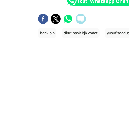
Ikuti Whatsapp Chan
bank bjb
dirut bank bjb wafat
yusuf saadu