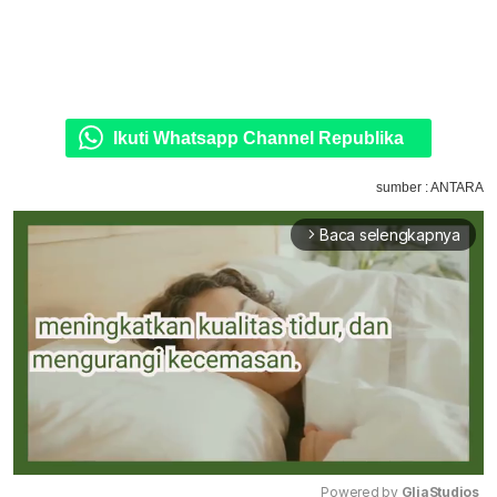
Ikuti Whatsapp Channel Republika
sumber : ANTARA
Baca selengkapnya
arrow_forward_ios
Powered by 
GliaStudios