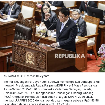
ANTARA FOTO/Dhemas Reviyanto
Menteri Keuangan Purbaya Yudhi Sadewa menyampaikan pendapat akhir
mewakili Presiden pada Rapat Paripurna DPR RI ke-5 Masa Persidangan I
Tahun Sidang 2025-2026 di Kompleks Parlemen, Senayan, Jakarta,
Selasa (23/9/2025). DPR mengesahkan Rancangan Undang-Undang
(RUU) Anggaran Pendapatan dan Belanja Negara (APBN) 2026 untuk
menjadi UU APBN 2026 dengan pendapatan negara sebesar Rp3.153,58
triliun dan belanja negara sebesar Rp3.842,72 triliun.