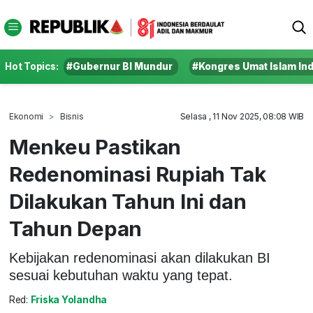
Hot Topics:
#Gubernur BI Mundur
#Kongres Umat Islam In
Ekonomi
Bisnis
Selasa , 11 Nov 2025, 08:08 WIB
Menkeu Pastikan
Redenominasi Rupiah Tak
Dilakukan Tahun Ini dan
Tahun Depan
Kebijakan redenominasi akan dilakukan BI
sesuai kebutuhan waktu yang tepat.
Red:
Friska Yolandha