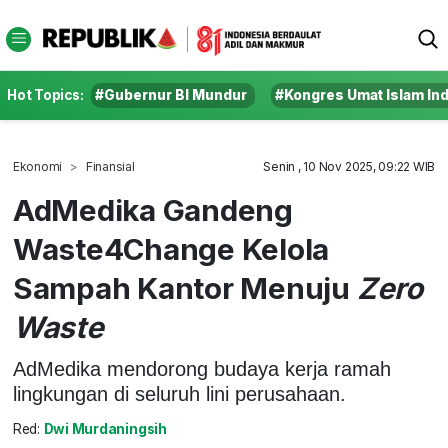
Hot Topics:
#Gubernur BI Mundur
#Kongres Umat Islam In
Ekonomi
Finansial
Senin , 10 Nov 2025, 09:22 WIB
AdMedika Gandeng
Waste4Change Kelola
Sampah Kantor Menuju
Zero
Waste
AdMedika mendorong budaya kerja ramah
lingkungan di seluruh lini perusahaan.
Red:
Dwi Murdaningsih