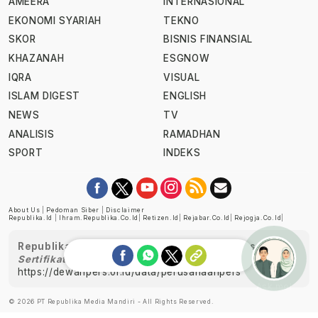
AMEERA
INTERNASIONAL
EKONOMI SYARIAH
TEKNO
SKOR
BISNIS FINANSIAL
KHAZANAH
ESGNOW
IQRA
VISUAL
ISLAM DIGEST
ENGLISH
NEWS
TV
ANALISIS
RAMADHAN
SPORT
INDEKS
About Us
|
Pedoman Siber
|
Disclaimer
Republika.id
|
Ihram.republika.co.id
|
Retizen.id
|
Rejabar.co.id
|
Rejogja.co.id
|
Republika telah diverifikasi oleh Dewan Pers
Sertifikat Nomor 1058/DP-Verifikasi/K/XII/2022
https://dewanpers.or.id/data/perusahaanpers
Ask me!
© 2026 PT Republika Media Mandiri - All Rights Reserved.