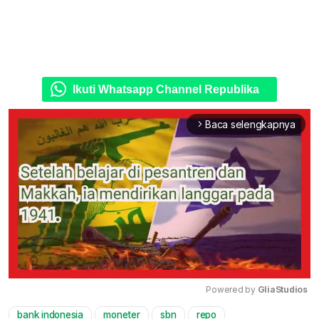
Ikuti Whatsapp Channel Republika
Baca selengkapnya
arrow_forward_ios
Powered by 
GliaStudios
bank indonesia
moneter
sbn
repo