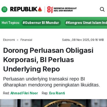
Hot Topics:
#Gubernur BI Mundur
#Kongres Umat Islam In
Ekonomi
Finansial
Sabtu , 08 Nov 2025, 09:16 WIB
Dorong Perluasan Obligasi
Korporasi, BI Perluas
Underlying Repo
Perluasan underlying transaksi repo BI
diharapkan mendorong peningkatan likuiditas.
Red:
Ahmad Fikri Noor
Rep:
Eva Rianti