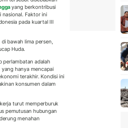
ngga
yang berkontribusi
asional. Faktor ini
nesia pada kuartal III
h di bawah lima persen,
 ucap Huda.
b perlambatan adalah
 yang hanya mencapai
konomi terakhir. Kondisi ini
yakinan konsumen dalam
 kerja turut memperburuk
sus pemutusan hubungan
nderung menahan