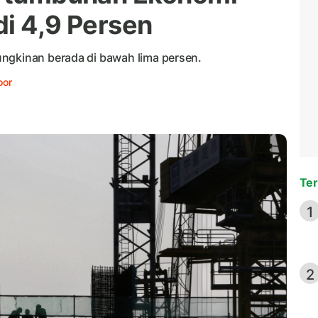
di 4,9 Persen
ngkinan berada di bawah lima persen.
oor
Ter
1
2