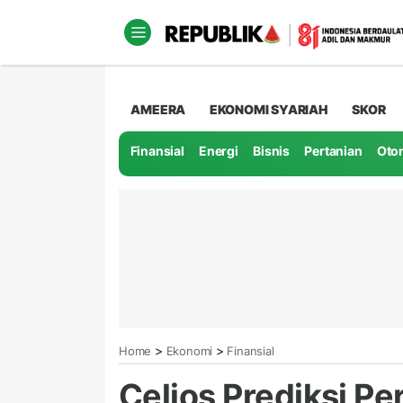
AMEERA
EKONOMI SYARIAH
SKOR
Finansial
Energi
Bisnis
Pertanian
Oto
>
>
Home
Ekonomi
Finansial
Celios Prediksi P