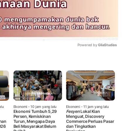
Powered by 
GliaStudios
Mute
alu
Ekonomi
- 10 jam yang lalu
Ekonomi
- 11 jam yang lalu
Ekonomi Tumbuh 5,29
Fesyen
Lokal Kian
Persen, Kemiskinan
Menguat, Discovery
han
Turun, Mengapa Daya
Commerce Perluas Pasar
026
Beli Masyarakat Belum
dan Tingkatkan