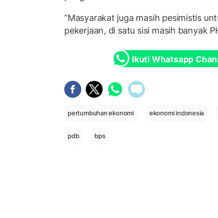
“Masyarakat juga masih pesimistis u
pekerjaan, di satu sisi masih banyak P
Ikuti Whatsapp Chan
pertumbuhan ekonomi
ekonomi indonesia
pdb
bps