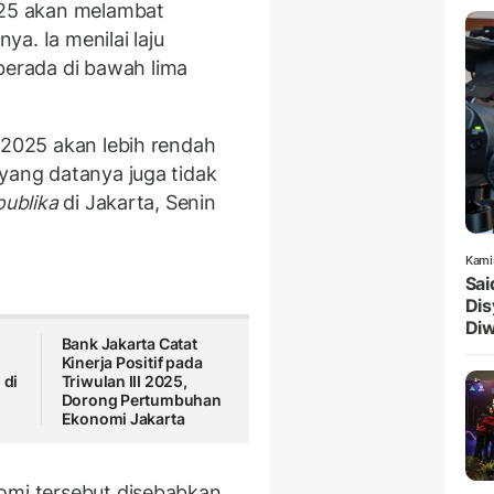
2025 akan melambat
a. Ia menilai laju
erada di bawah lima
 2025 akan lebih rendah
yang datanya juga tidak
ublika
di Jakarta, Senin
Kami
Sai
Dis
Diw
Bank Jakarta Catat
Kinerja Positif pada
 di
Triwulan III 2025,
Dorong Pertumbuhan
Ekonomi Jakarta
omi tersebut disebabkan