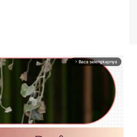
Baca selengkapnya
arrow_forward_ios