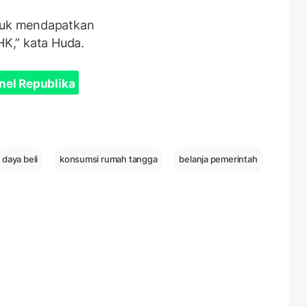
ntuk mendapatkan
HK,” kata Huda.
nel Republika
daya beli
konsumsi rumah tangga
belanja pemerintah