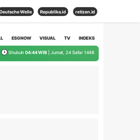
Deutsche Welle
Republika.id
retizen.id
AL
ESGNOW
VISUAL
TV
INDEKS
Shubuh
04:44 WIB
| Jumat, 24 Safar 1448