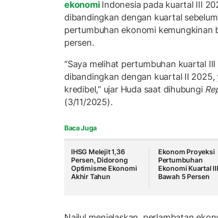
ekonomi
Indonesia pada kuartal III 
dibandingkan dengan kuartal sebelumny
pertumbuhan ekonomi kemungkinan b
persen.
“Saya melihat pertumbuhan kuartal III
dibandingkan dengan kuartal II 2025, 
kredibel,” ujar Huda saat dihubungi
Rep
(3/11/2025).
Baca Juga
IHSG Melejit 1,36
Ekonom Proyeksi
Persen, Didorong
Pertumbuhan
Optimisme Ekonomi
Ekonomi Kuartal III
Akhir Tahun
Bawah 5 Persen
Nailul menjelaskan, perlambatan ekon