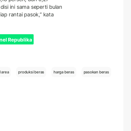
isi ini sama seperti bulan
tiap rantai pasok,” kata
nel Republika
 area
produksi beras
harga beras
pasokan beras