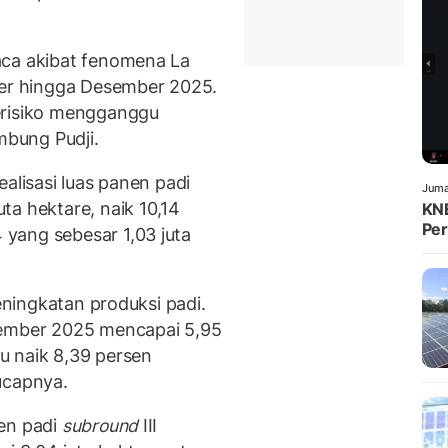
aca akibat fenomena La
ber hingga Desember 2025.
erisiko mengganggu
mbung Pudji.
alisasi luas panen padi
Juma
ta hektare, naik 10,14
KNE
Per
yang sebesar 1,03 juta
peningkatan produksi padi.
tember 2025 mencapai 5,95
au naik 8,39 persen
ucapnya.
nen padi
subround
III