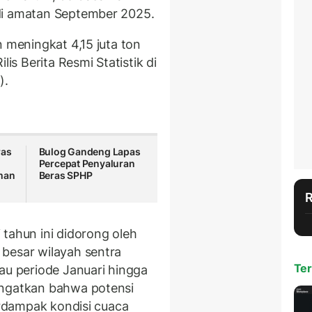
di amatan September 2025.
n meningkat 4,15 juta ton
lis Berita Resmi Statistik di
).
ras
Bulog Gandeng Lapas
Percepat Penyaluran
man
Beras SPHP
tahun ini didorong oleh
besar wilayah sentra
Ter
tau periode Januari hingga
ingatkan bahwa potensi
terdampak kondisi cuaca