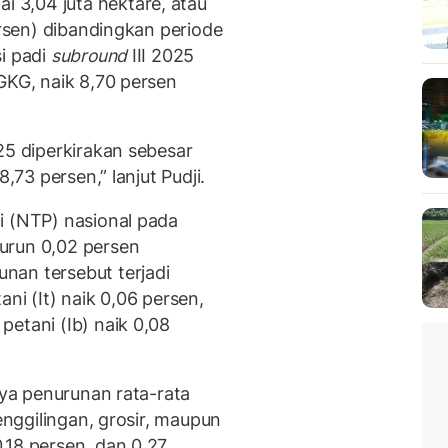
3,04 juta hektare, atau
ersen) dibandingkan periode
i padi
subround
III 2025
GKG, naik 8,70 persen
25 diperkirakan sebesar
,73 persen,” lanjut Pudji.
i (NTP) nasional pada
urun 0,02 persen
nan tersebut terjadi
ni (It) naik 0,06 persen,
etani (Ib) naik 0,08
nya penurunan rata-rata
penggilingan, grosir, maupun
,18 persen, dan 0,27