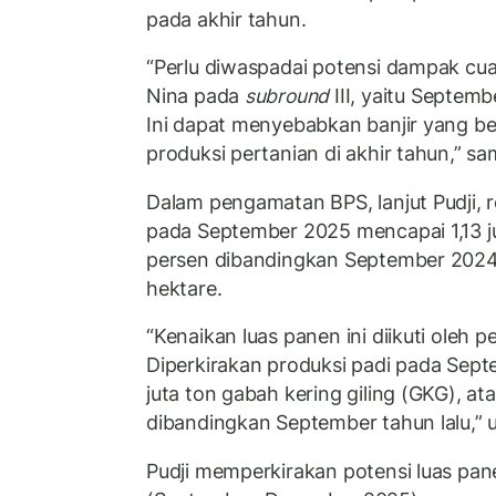
pada akhir tahun.
“Perlu diwaspadai potensi dampak cu
Nina pada
subround
III, yaitu Septem
Ini dapat menyebabkan banjir yang b
produksi pertanian di akhir tahun,” sa
Dalam pengamatan BPS, lanjut Pudji, re
pada September 2025 mencapai 1,13 ju
persen dibandingkan September 2024 
hektare.
“Kenaikan luas panen ini diikuti oleh 
Diperkirakan produksi padi pada Sep
juta ton gabah kering giling (GKG), at
dibandingkan September tahun lalu,” 
Pudji memperkirakan potensi luas pa