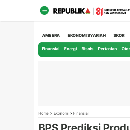
AMEERA
EKONOMI SYARIAH
SKOR
Finansial
Energi
Bisnis
Pertanian
Oto
>
>
Home
Ekonomi
Finansial
BPS Prediksi Produ