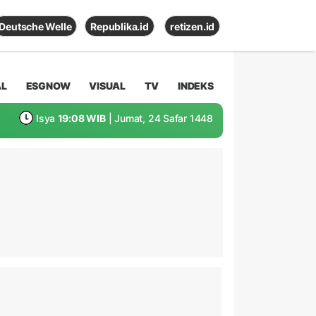
Deutsche Welle
Republika.id
retizen.id
AL
ESGNOW
VISUAL
TV
INDEKS
Isya
19:08 WIB
| Jumat, 24 Safar 1448