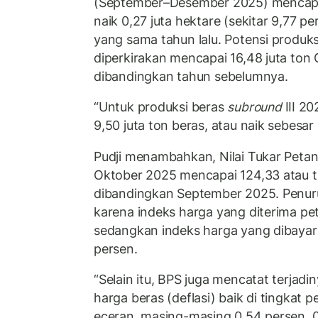
(September–Desember 2025) mencapai 
naik 0,27 juta hektare (sekitar 9,77 p
yang sama tahun lalu. Potensi produks
diperkirakan mencapai 16,48 juta ton 
dibandingkan tahun sebelumnya.
“Untuk produksi beras
subround
III 20
9,50 juta ton beras, atau naik sebesar 8
Pudji menambahkan, Nilai Tukar Petan
Oktober 2025 mencapai 124,33 atau t
dibandingkan September 2025. Penuru
karena indeks harga yang diterima peta
sedangkan indeks harga yang dibayar p
persen.
“Selain itu, BPS juga mencatat terjadi
harga beras (deflasi) baik di tingkat 
eceran, masing-masing 0,54 persen, 0