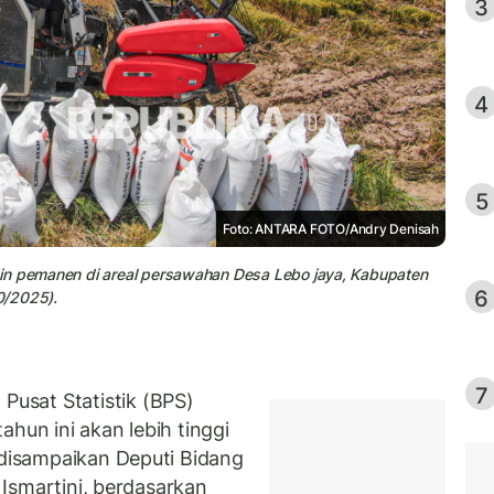
3
4
5
Foto: ANTARA FOTO/Andry Denisah
sin pemanen di areal persawahan Desa Lebo jaya, Kabupaten
6
0/2025).
7
usat Statistik (BPS)
tahun ini akan lebih tinggi
 disampaikan Deputi Bidang
i Ismartini, berdasarkan