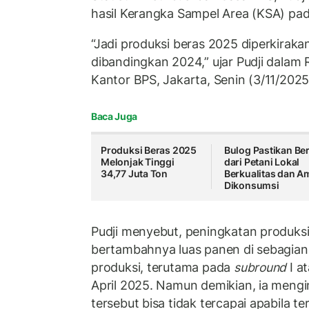
hasil Kerangka Sampel Area (KSA) pa
“Jadi produksi beras 2025 diperkiraka
dibandingkan 2024,” ujar Pudji dalam Ri
Kantor BPS, Jakarta, Senin (3/11/2025
Baca Juga
Produksi Beras 2025
Bulog Pastikan Be
Melonjak Tinggi
dari Petani Lokal
34,77 Juta Ton
Berkualitas dan A
Dikonsumsi
Pudji menyebut, peningkatan produksi 
bertambahnya luas panen di sebagian 
produksi, terutama pada
subround
I a
April 2025. Namun demikian, ia meng
tersebut bisa tidak tercapai apabila 