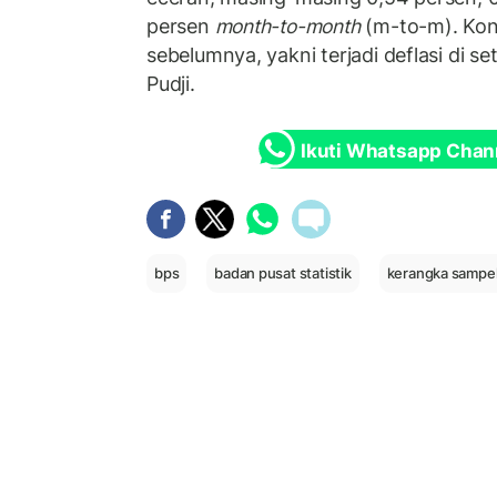
persen
month-to-month
(m-to-m). Kond
sebelumnya, yakni terjadi deflasi di se
Pudji.
Ikuti Whatsapp Chan
bps
badan pusat statistik
kerangka sampel