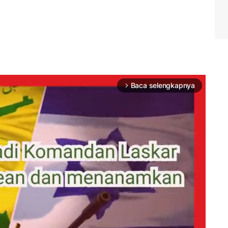
Baca selengkapnya
arrow_forward_ios