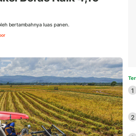
oleh bertambahnya luas panen.
oor
Ter
1
2