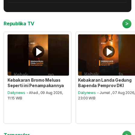
>
Republika TV
Kebakaran Bromo Meluas
Kebakaran Landa Gedung
Seperti ini Penampakannya
Bapenda Pemprov DKI
Dailynews
- Ahad , 09 Aug 2026,
Dailynews
- Jumat , 07 Aug 2026
11:15 WIB
23:00 WIB
>