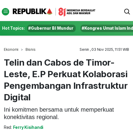
Hot Topics:
#Gubernur BI Mundur
#Kongres Umat Islam In
Ekonomi
Bisnis
Senin , 03 Nov 2025, 11:51 WIB
Telin dan Cabos de Timor-
Leste, E.P Perkuat Kolaborasi
Pengembangan Infrastruktur
Digital
Ini komitmen bersama untuk memperkuat
konektivitas regional.
Red:
Ferry Kisihandi