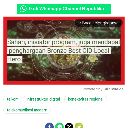
Ikuti Whatsapp Channel Republika
Baca selengkapnya
arrow_forward_ios
Powered by 
GliaStudios
telkom
infrastruktur digital
konektvitas regional
Mute
telekomunikasi modern