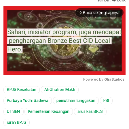
sumber : ANTARA
Baca selengkapnya
arrow_forward_ios
Powered by 
GliaStudios
BPJS Kesehatan
Ali Ghufron Mukti
Mute
Purbaya Yudhi Sadewa
pemutihan tunggakan
PBI
DTSEN
Kementerian Keuangan
arus kas BPJS
iuran BPJS