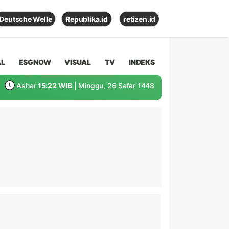
Deutsche Welle
Republika.id
retizen.id
AL
ESGNOW
VISUAL
TV
INDEKS
Ashar
15:22 WIB
| Minggu, 26 Safar 1448