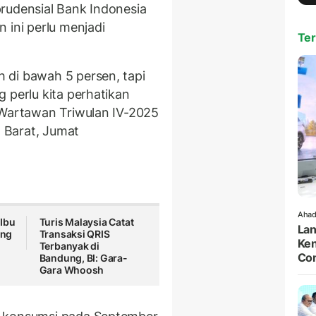
rudensial Bank Indonesia
 ini perlu menjadi
Ter
 di bawah 5 persen, tapi
 perlu kita perhatikan
 Wartawan Triwulan IV-2025
a Barat, Jumat
Ahad
 Ibu
Turis Malaysia Catat
Lan
ang
Transaksi QRIS
Ken
Terbanyak di
Co
Bandung, BI: Gara-
Gara Whoosh