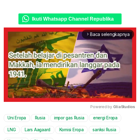
Ikuti Whatsapp Channel Republika
Baca selengkapnya
arrow_forward_ios
Powered by 
GliaStudios
Uni Eropa
Rusia
impor gas Rusia
energi Eropa
Mute
LNG
Lars Aagaard
Komisi Eropa
sanksi Rusia