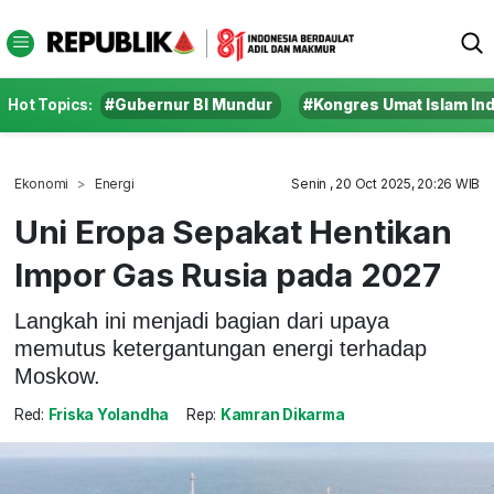
Hot Topics:
#Gubernur BI Mundur
#Kongres Umat Islam In
Ekonomi
Energi
Senin , 20 Oct 2025, 20:26 WIB
Uni Eropa Sepakat Hentikan
Impor Gas Rusia pada 2027
Langkah ini menjadi bagian dari upaya
memutus ketergantungan energi terhadap
Moskow.
Red:
Friska Yolandha
Rep:
Kamran Dikarma