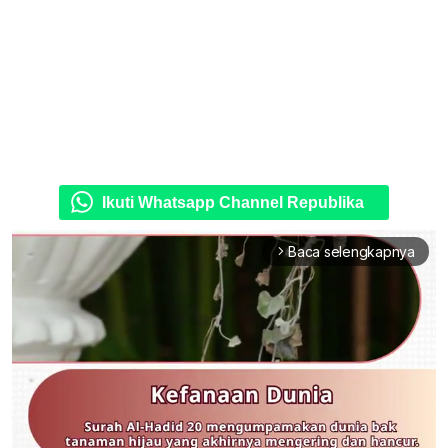
Ikuti Whatsapp Channel Republika
Baca selengkapnya
arrow_forward_ios