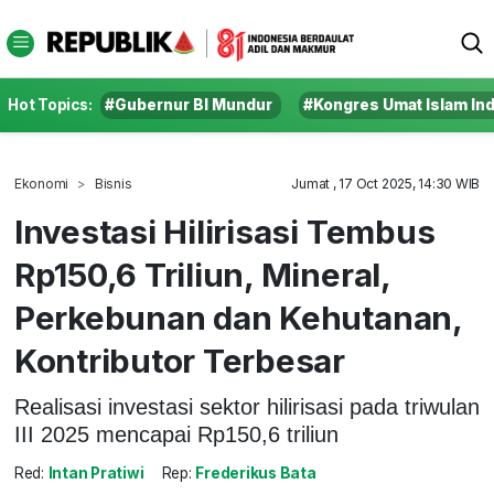
Hot Topics:
#Gubernur BI Mundur
#Kongres Umat Islam In
Ekonomi
Bisnis
Jumat , 17 Oct 2025, 14:30 WIB
Investasi Hilirisasi Tembus
Rp150,6 Triliun, Mineral,
Perkebunan dan Kehutanan,
Kontributor Terbesar
Realisasi investasi sektor hilirisasi pada triwulan
III 2025 mencapai Rp150,6 triliun
Red:
Intan Pratiwi
Rep:
Frederikus Bata