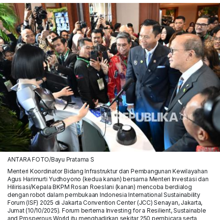
ANTARA FOTO/Bayu Pratama S
Menteri Koordinator Bidang Infrastruktur dan Pembangunan Kewilayahan
Agus Harimurti Yudhoyono (kedua kanan) bersama Menteri Investasi dan
Hilirisasi/Kepala BKPM Rosan Roeslani (kanan) mencoba berdialog
dengan robot dalam pembukaan Indonesia International Sustainability
Forum (ISF) 2025 di Jakarta Convention Center (JCC) Senayan, Jakarta,
Jumat (10/10/2025). Forum bertema Investing for a Resilient, Sustainable
and Prosperous World itu menghadirkan sekitar 250 pembicara serta