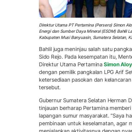
Direktur Utama PT Pertamina (Persero) Simon Al
Energi dan Sumber Daya Mineral (ESDM) Bahlil L
Kabupaten Musi Banyuasin, Sumatera Selatan, Ka
Bahlil juga meninjau salah satu pangk
Sido Rejo. Pada kesempatan itu, Ment
Direktur Utama Pertamina
Simon Aloy
dengan pemilik pangkalan LPG Arif 
ketersediaan pasokan dan kelancaran d
tersebut.
Gubernur Sumatera Selatan Herman De
tinjauan berharap Pertamina member
lapangan sumur masyarakat. “Saya h
pembinaan untuk keselamatan, agar m
menjalankan aktivitasnya dengan ny