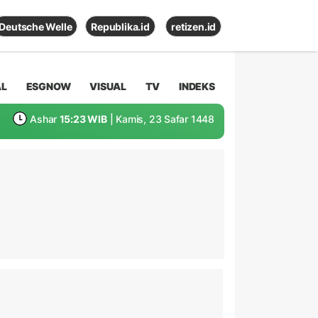
Deutsche Welle
Republika.id
retizen.id
AL
ESGNOW
VISUAL
TV
INDEKS
Ashar
15:23 WIB
| Kamis, 23 Safar 1448