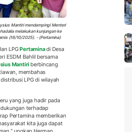
oysius Mantiri mendampingi Menteri
ahadalia melakukan kunjungan ke
mis (16/10/2025). - (Pertamina)
alan LPG
Pertamina
di Desa
eri ESDM Bahlil bersama
sius Mantiri
berbincang
Setiawan, membahas
istribusi LPG di wilayah
ru yang juga hadir pada
i dukungan terhadap
arap Pertamina memberikan
asyarakat kita juga dapat
aman,” ungkap Herman