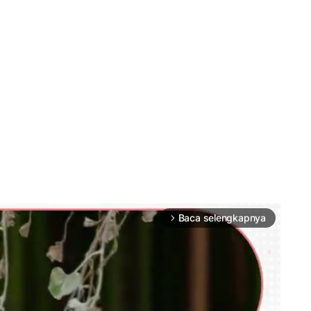
Baca selengkapnya
arrow_forward_ios