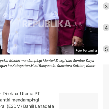
3
4
5
Foto: Pertamina
oysius Mantiri mendampingi Menteri Energi dan Sumber Daya
ungan ke Kabupaten Musi Banyuasin, Sumatera Selatan, Kamis
 Direktur Utama PT
Mantiri mendampingi
al (ESDM) Bahlil Lahadalia