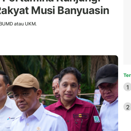
akyat Musi Banyuasin
, BUMD atau UKM.
Ter
1
2