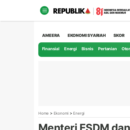
AMEERA
EKONOMI SYARIAH
SKOR
Finansial
Energi
Bisnis
Pertanian
Oto
>
>
Home
Ekonomi
Energi
Menteri ESDM dan