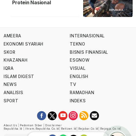
Protein Nasional
AMEERA
INTERNASIONAL
EKONOMI SYARIAH
TEKNO
SKOR
BISNIS FINANSIAL
KHAZANAH
ESGNOW
IQRA
VISUAL
ISLAM DIGEST
ENGLISH
NEWS
TV
ANALISIS
RAMADHAN
SPORT
INDEKS
About Us
|
Pedoman Siber
|
Disclaimer
Republika.id
|
Ihram.republika.co.id
|
Retizen.id
|
Rejabar.co.id
|
Rejogja.co.id
|