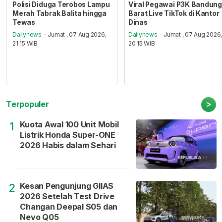
Polisi Diduga Terobos Lampu
Viral Pegawai P3K Bandung
Merah Tabrak Balita hingga
Barat Live TikTok di Kantor
Tewas
Dinas
Dailynews
- Jumat , 07 Aug 2026,
Dailynews
- Jumat , 07 Aug 2026
21:15 WIB
20:15 WIB
>
Terpopuler
Kuota Awal 100 Unit Mobil
1
Listrik Honda Super-ONE
2026 Habis dalam Sehari
Kesan Pengunjung GIIAS
2
2026 Setelah Test Drive
Changan Deepal S05 dan
Nevo Q05