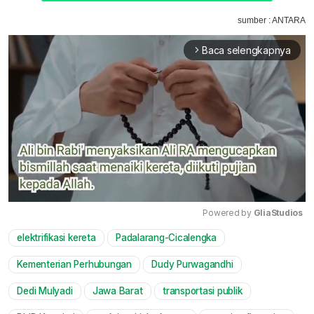
sumber : ANTARA
Baca selengkapnya
arrow_forward_ios
Powered by 
GliaStudios
elektrifikasi kereta
Padalarang-Cicalengka
Mute
Kementerian Perhubungan
Dudy Purwagandhi
Dedi Mulyadi
Jawa Barat
transportasi publik