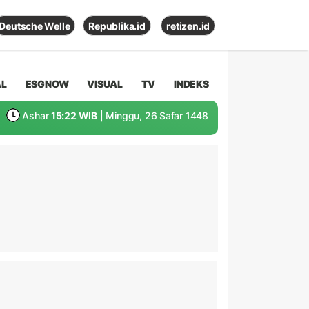
Deutsche Welle
Republika.id
retizen.id
AL
ESGNOW
VISUAL
TV
INDEKS
Ashar
15:22 WIB
| Minggu, 26 Safar 1448