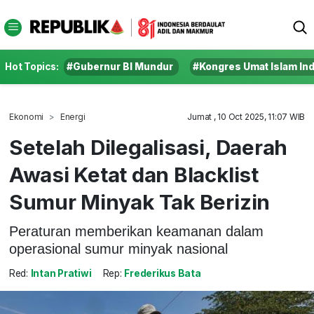
Hot Topics:
#Gubernur BI Mundur
#Kongres Umat Islam In
Ekonomi
Energi
Jumat , 10 Oct 2025, 11:07 WIB
Setelah Dilegalisasi, Daerah
Awasi Ketat dan Blacklist
Sumur Minyak Tak Berizin
Peraturan memberikan keamanan dalam
operasional sumur minyak nasional
Red:
Intan Pratiwi
Rep:
Frederikus Bata