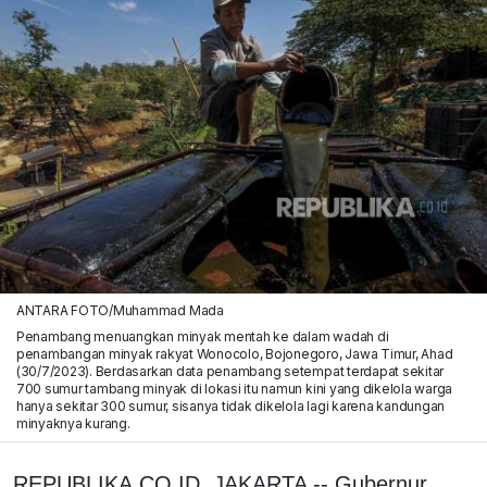
ANTARA FOTO/Muhammad Mada
Penambang menuangkan minyak mentah ke dalam wadah di
penambangan minyak rakyat Wonocolo, Bojonegoro, Jawa Timur, Ahad
(30/7/2023). Berdasarkan data penambang setempat terdapat sekitar
700 sumur tambang minyak di lokasi itu namun kini yang dikelola warga
hanya sekitar 300 sumur, sisanya tidak dikelola lagi karena kandungan
minyaknya kurang.
REPUBLIKA.CO.ID, JAKARTA -- Gubernur