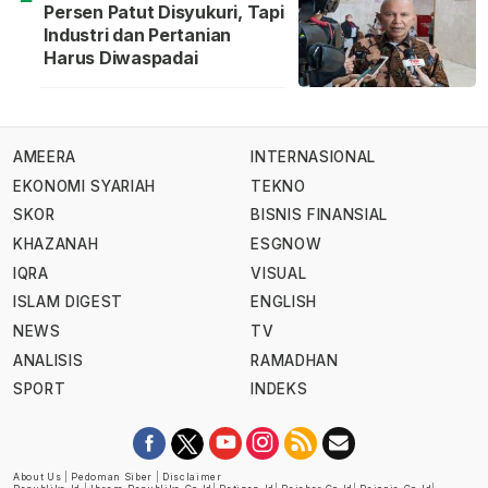
Persen Patut Disyukuri, Tapi
Industri dan Pertanian
Harus Diwaspadai
AMEERA
INTERNASIONAL
EKONOMI SYARIAH
TEKNO
SKOR
BISNIS FINANSIAL
KHAZANAH
ESGNOW
IQRA
VISUAL
ISLAM DIGEST
ENGLISH
NEWS
TV
ANALISIS
RAMADHAN
SPORT
INDEKS
About Us
|
Pedoman Siber
|
Disclaimer