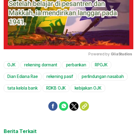
Powered by 
GliaStudios
OJK
rekening dormant
perbankan
RPOJK
Mute
Dian Ediana Rae
rekening pasif
perlindungan nasabah
tata kelola bank
RDKB OJK
kebijakan OJK
Berita Terkait