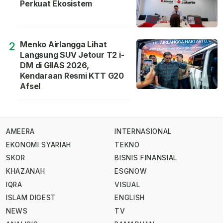
Perkuat Ekosistem
Menko Airlangga Lihat
2
Langsung SUV Jetour T2 i-
DM di GIIAS 2026,
Kendaraan Resmi KTT G20
Afsel
AMEERA
INTERNASIONAL
EKONOMI SYARIAH
TEKNO
SKOR
BISNIS FINANSIAL
KHAZANAH
ESGNOW
IQRA
VISUAL
ISLAM DIGEST
ENGLISH
NEWS
TV