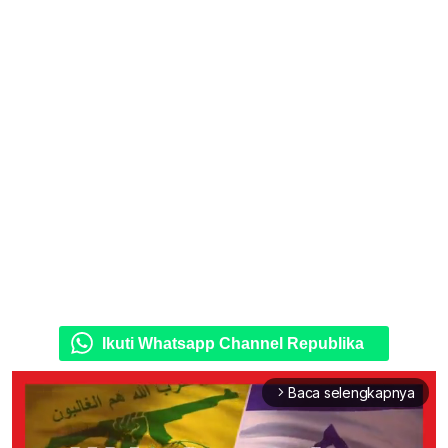
Ikuti Whatsapp Channel Republika
Baca selengkapnya
arrow_forward_ios