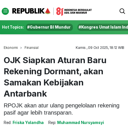
Hot Topics:
#Gubernur BI Mundur
#Kongres Umat Islam In
Ekonomi
Finansial
Kamis , 09 Oct 2025, 18:12 WIB
OJK Siapkan Aturan Baru
Rekening Dormant, akan
Samakan Kebijakan
Antarbank
RPOJK akan atur ulang pengelolaan rekening
pasif agar lebih transparan.
Red:
Friska Yolandha
Rep:
Muhammad Nursyamsyi