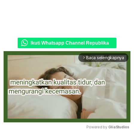
Ikuti Whatsapp Channel Republika
Baca selengkapnya
arrow_forward_ios
Powered by 
GliaStudios