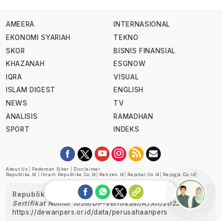
AMEERA
INTERNASIONAL
EKONOMI SYARIAH
TEKNO
SKOR
BISNIS FINANSIAL
KHAZANAH
ESGNOW
IQRA
VISUAL
ISLAM DIGEST
ENGLISH
NEWS
TV
ANALISIS
RAMADHAN
SPORT
INDEKS
About Us
|
Pedoman Siber
|
Disclaimer
Republika.id
|
Ihram.republika.co.id
|
Retizen.id
|
Rejabar.co.id
|
Rejogja.co.id
|
Republika telah diverifikasi oleh Dewan Pers
Sertifikat Nomor 1058/DP-Verifikasi/K/XII/2022
https://dewanpers.or.id/data/perusahaanpers
Ask me!