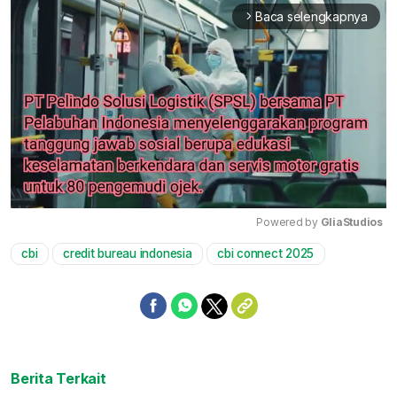
Baca selengkapnya
arrow_forward_ios
Powered by 
GliaStudios
cbi
credit bureau indonesia
cbi connect 2025
Mute
Berita Terkait