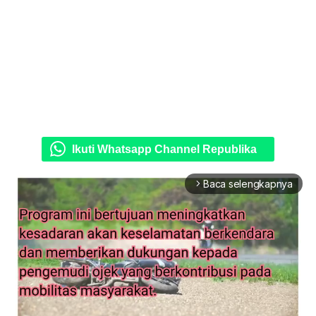
Ikuti Whatsapp Channel Republika
Baca selengkapnya
arrow_forward_ios