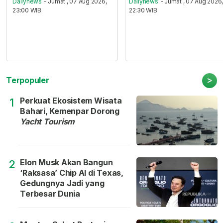
Dailynews
- Jumat , 07 Aug 2026,
Dailynews
- Jumat , 07 Aug 2026
23:00 WIB
22:30 WIB
>
Terpopuler
Perkuat Ekosistem Wisata
1
Bahari, Kemenpar Dorong
Yacht Tourism
Elon Musk Akan Bangun
2
‘Raksasa’ Chip AI di Texas,
Gedungnya Jadi yang
Terbesar Dunia