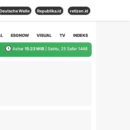
Deutsche Welle
Republika.id
retizen.id
AL
ESGNOW
VISUAL
TV
INDEKS
Ashar
15:23 WIB
| Sabtu, 25 Safar 1448