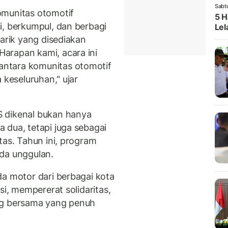
Sabt
omunitas otomotif
5 H
i, berkumpul, dan berbagi
Lel
narik yang disediakan
arapan kami, acara ini
ntara komunitas otomotif
 keseluruhan," ujar
 dikenal bukan hanya
 dua, tetapi juga sebagai
tas. Tahun ini, program
da unggulan.
da motor dari berbagai kota
si, mempererat solidaritas,
ng bersama yang penuh