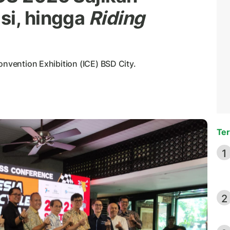
si, hingga
Riding
onvention Exhibition (ICE) BSD City.
Ter
1
2