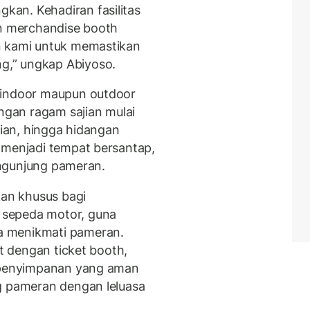
kan. Kehadiran fasilitas
an merchandise booth
n kami untuk memastikan
,” ungkap Abiyoso.
a indoor maupun outdoor
engan ragam sajian mulai
nian, hingga hidangan
 menjadi tempat bersantap,
pengunjung pameran.
an khusus bagi
 sepeda motor, guna
a menikmati pameran.
at dengan ticket booth,
m penyimpanan yang aman
g pameran dengan leluasa