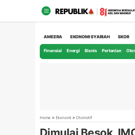
AMEERA
EKONOMI SYARIAH
SKOR
Finansial
Energi
Bisnis
Pertanian
Oto
>
>
Home
Ekonomi
Otomotif
Dimulai Besok, IM